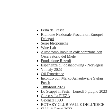
Festa del Pesce
Riunione Nazionale Procuratori Europei
Delegati
Serre Idroponiche
Wine Lab
Autodromo Imola in collaborazione con
Osservatorio del Miele
Fondazione Rizzoli
Esperienza di jobshadowing - Norvegesi
Vinitaly 2023
Oil Experience
Incontro con Marko Arnautovic e Stefan
Posch
Tuttofood 2023
Lo Scappi in Festa - Lunedì 5 giugno 2023
Corso sulla PIZZA
Giornata FAO
ROTARY CLUB VALLE DELL'IDICE
SIAL di Parigi 2022