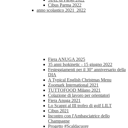
Cibus Parma 2022
anno scolastico 2021_2022
Fiera ANUGA 2025
35 anni Isokinetic - 15 giugno 2022
Festeggiamenti per il 30° anniversario della
DIA
A Typical English Christmas Menu
Zoomark International 2021
TUTTOFOOD Milano 2021
Colazione di lavoro per orientatori
Fiera Anuga 2021
Lo Scappi al III trofeo di golf LILT
Cibus 2021
Incontro con l'Ambasciatrice dello
Champagne
Progetto #Scaldacuore