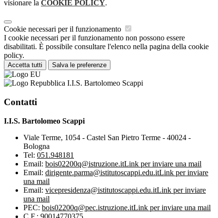
visionare la
COOKIE POLICY
.
Cookie necessari per il funzionamento
I cookie necessari per il funzionamento non possono essere
disabilitati. È possibile consultare l'elenco nella pagina della cookie
policy.
Accetta tutti
Salva le preferenze
I.I.S. Bartolomeo Scappi
Contatti
I.I.S. Bartolomeo Scappi
Viale Terme, 1054 - Castel San Pietro Terme - 40024 -
Bologna
Tel:
051.948181
Email:
bois02200q@istruzione.it
Link per inviare una mail
Email:
dirigente.parma@istitutoscappi.edu.it
Link per inviare
una mail
Email:
vicepresidenza@istitutoscappi.edu.it
Link per inviare
una mail
PEC:
bois02200q@pec.istruzione.it
Link per inviare una mail
C.F.: 90014770375