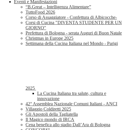
Eventi e Manifestazioni
“B.Great – Intelligenza Alimentare”
TuttoFood 2026
Corso di Assaggiatore - Confettura di Albicocche-
Corsi di Cucina "DIVENTA STUDENTE PER UN
GIORNO"
Prefettura di Bologna - serata Auguri di Buon Natale
Christmas in Europe 2025
Settimana della Cucina Italiana nel Mondo - Parigi
2025
La Cucina Italiana tra salute, cultura e
innovazione
42° Assemblea Nazionale Comuni Italiani - ANCI
Villaggio Coldiretti 2025
Gli Apostoli della Tagliatella
Il Magico mondo di IRCA
Cena benefica allo stadio Dall’Ara di Bologna
CONCORSI