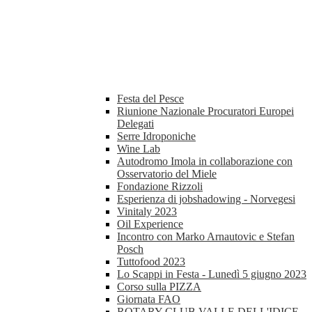
Festa del Pesce
Riunione Nazionale Procuratori Europei
Delegati
Serre Idroponiche
Wine Lab
Autodromo Imola in collaborazione con
Osservatorio del Miele
Fondazione Rizzoli
Esperienza di jobshadowing - Norvegesi
Vinitaly 2023
Oil Experience
Incontro con Marko Arnautovic e Stefan
Posch
Tuttofood 2023
Lo Scappi in Festa - Lunedì 5 giugno 2023
Corso sulla PIZZA
Giornata FAO
ROTARY CLUB VALLE DELL'IDICE