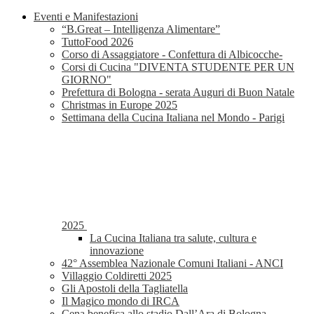
Eventi e Manifestazioni
“B.Great – Intelligenza Alimentare”
TuttoFood 2026
Corso di Assaggiatore - Confettura di Albicocche-
Corsi di Cucina "DIVENTA STUDENTE PER UN
GIORNO"
Prefettura di Bologna - serata Auguri di Buon Natale
Christmas in Europe 2025
Settimana della Cucina Italiana nel Mondo - Parigi
2025
La Cucina Italiana tra salute, cultura e
innovazione
42° Assemblea Nazionale Comuni Italiani - ANCI
Villaggio Coldiretti 2025
Gli Apostoli della Tagliatella
Il Magico mondo di IRCA
Cena benefica allo stadio Dall’Ara di Bologna