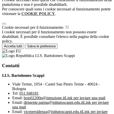
piattaforma e non è possibile disabilitarli.
Per conoscere quali sono i cookie necessari al funzionamento potete
visionare la
COOKIE POLICY
.
Cookie necessari per il funzionamento
I cookie necessari per il funzionamento non possono essere
disabilitati. È possibile consultare l'elenco nella pagina della cookie
policy.
Accetta tutti
Salva le preferenze
I.I.S. Bartolomeo Scappi
Contatti
I.I.S. Bartolomeo Scappi
Viale Terme, 1054 - Castel San Pietro Terme - 40024 -
Bologna
Tel:
051.948181
Email:
bois02200q@istruzione.it
Link per inviare una mail
Email:
dirigente.parma@istitutoscappi.edu.it
Link per inviare
una mail
Email:
vicepresidenza@istitutoscappi.edu.it
Link per inviare