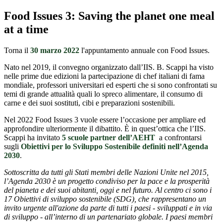
Food Issues 3: Saving the planet one meal
at a time
Torna il
30 marzo 2022
l'appuntamento annuale con Food Issues.
Nato nel 2019, il convegno organizzato dall’IIS. B. Scappi ha visto
nelle prime due edizioni la partecipazione di chef italiani di fama
mondiale, professori universitari ed esperti che si sono confrontati su
temi di grande attualità quali lo spreco alimentare, il consumo di
carne e dei suoi sostituti, cibi e preparazioni sostenibili.
Nel 2022 Food Issues 3 vuole essere l’occasione per ampliare ed
approfondire ulteriormente il dibattito. È in quest’ottica che l’IIS.
Scappi ha invitato
5
sc
uole partner dell’AEHT
a confrontarsi
sugli
Obiettivi per lo Sviluppo Sostenibile definiti nell’Agenda
2030
.
Sottoscritta da tutti gli Stati membri delle Nazioni Unite nel 2015,
l’Agenda 2030
è un progetto condiviso per la pace e la prosperità
del pianeta e dei suoi abitanti, oggi e nel futuro. Al centro ci sono i
17 Obiettivi di sviluppo sostenibile (SDG), che rappresentano un
invito urgente all'azione da parte di tutti i paesi - sviluppati e in via
di sviluppo - all’interno di un partenariato globale. I paesi membri