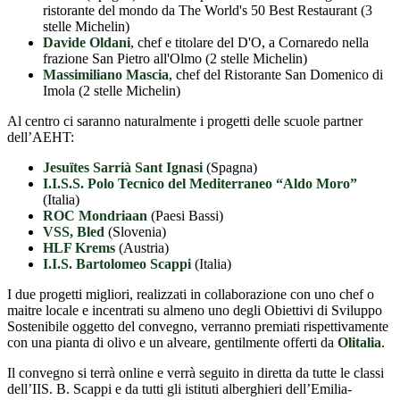
ristorante del mondo da The World's 50 Best Restaurant (3
stelle Michelin)
Davide Oldani
, chef e titolare del D'O, a Cornaredo nella
frazione San Pietro all'Olmo (2 stelle Michelin)
Massimiliano Mascia
, chef del Ristorante San Domenico di
Imola (2 stelle Michelin)
Al centro ci saranno naturalmente i progetti delle scuole partner
dell’AEHT:
Jesuïtes Sarrià Sant Ignasi
(Spagna)
I.I.S.S. Polo Tecnico del Mediterraneo “Aldo Moro”
(Italia)
ROC Mondriaan
(Paesi Bassi)
VSS, Bled
(Slovenia)
HLF Krems
(Austria)
I.I.S. Bartolomeo Scappi
(Italia)
I due progetti migliori,
realizzati in collaborazione con uno chef o
maitre locale e incentrati su almeno uno degli Obiettivi di Sviluppo
Sostenibile oggetto del convegno, verranno premiati rispettivamente
con una pianta di olivo e un alveare, gentilmente offerti da
Olitalia
.
Il convegno si terrà online e verrà seguito in diretta da tutte le classi
dell’IIS. B. Scappi e da tutti gli istituti alberghieri dell’Emilia-