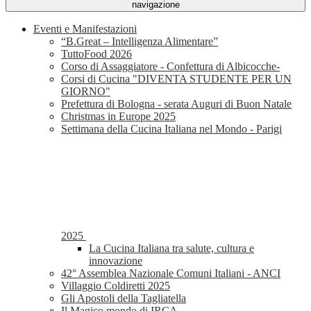
navigazione
Eventi e Manifestazioni
“B.Great – Intelligenza Alimentare”
TuttoFood 2026
Corso di Assaggiatore - Confettura di Albicocche-
Corsi di Cucina "DIVENTA STUDENTE PER UN
GIORNO"
Prefettura di Bologna - serata Auguri di Buon Natale
Christmas in Europe 2025
Settimana della Cucina Italiana nel Mondo - Parigi
2025
La Cucina Italiana tra salute, cultura e
innovazione
42° Assemblea Nazionale Comuni Italiani - ANCI
Villaggio Coldiretti 2025
Gli Apostoli della Tagliatella
Il Magico mondo di IRCA