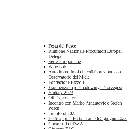
Festa del Pesce
Riunione Nazionale Procuratori Europei
Delegati
Serre Idroponiche
Wine Lab
Autodromo Imola in collaborazione con
Osservatorio del Miele
Fondazione Rizzoli
Esperienza di jobshadowing - Norvegesi
Vinitaly 2023
Oil Experience
Incontro con Marko Arnautovic e Stefan
Posch
Tuttofood 2023
Lo Scappi in Festa - Lunedì 5 giugno 2023
Corso sulla PIZZA
Giornata FAO