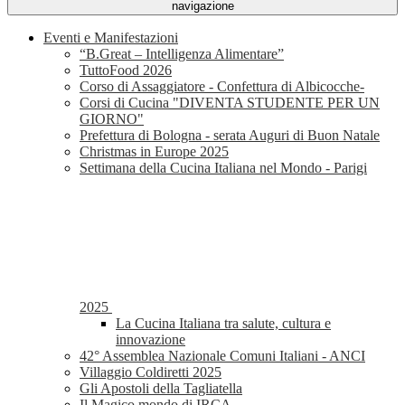
navigazione
Eventi e Manifestazioni
“B.Great – Intelligenza Alimentare”
TuttoFood 2026
Corso di Assaggiatore - Confettura di Albicocche-
Corsi di Cucina "DIVENTA STUDENTE PER UN
GIORNO"
Prefettura di Bologna - serata Auguri di Buon Natale
Christmas in Europe 2025
Settimana della Cucina Italiana nel Mondo - Parigi
2025
La Cucina Italiana tra salute, cultura e
innovazione
42° Assemblea Nazionale Comuni Italiani - ANCI
Villaggio Coldiretti 2025
Gli Apostoli della Tagliatella
Il Magico mondo di IRCA