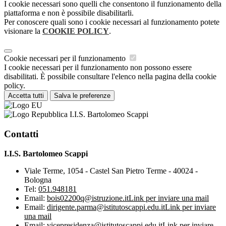
I cookie necessari sono quelli che consentono il funzionamento della
piattaforma e non è possibile disabilitarli.
Per conoscere quali sono i cookie necessari al funzionamento potete
visionare la
COOKIE POLICY
.
Cookie necessari per il funzionamento
I cookie necessari per il funzionamento non possono essere
disabilitati. È possibile consultare l'elenco nella pagina della cookie
policy.
Accetta tutti
Salva le preferenze
I.I.S. Bartolomeo Scappi
Contatti
I.I.S. Bartolomeo Scappi
Viale Terme, 1054 - Castel San Pietro Terme - 40024 -
Bologna
Tel:
051.948181
Email:
bois02200q@istruzione.it
Link per inviare una mail
Email:
dirigente.parma@istitutoscappi.edu.it
Link per inviare
una mail
Email:
vicepresidenza@istitutoscappi.edu.it
Link per inviare