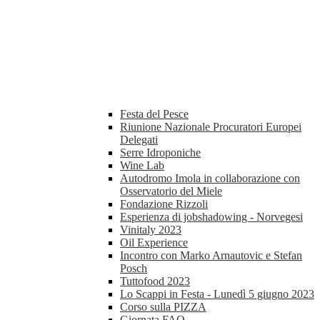
Festa del Pesce
Riunione Nazionale Procuratori Europei
Delegati
Serre Idroponiche
Wine Lab
Autodromo Imola in collaborazione con
Osservatorio del Miele
Fondazione Rizzoli
Esperienza di jobshadowing - Norvegesi
Vinitaly 2023
Oil Experience
Incontro con Marko Arnautovic e Stefan
Posch
Tuttofood 2023
Lo Scappi in Festa - Lunedì 5 giugno 2023
Corso sulla PIZZA
Giornata FAO