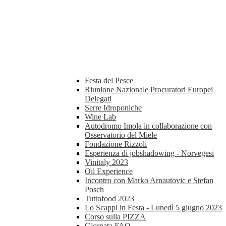
Festa del Pesce
Riunione Nazionale Procuratori Europei
Delegati
Serre Idroponiche
Wine Lab
Autodromo Imola in collaborazione con
Osservatorio del Miele
Fondazione Rizzoli
Esperienza di jobshadowing - Norvegesi
Vinitaly 2023
Oil Experience
Incontro con Marko Arnautovic e Stefan
Posch
Tuttofood 2023
Lo Scappi in Festa - Lunedì 5 giugno 2023
Corso sulla PIZZA
Giornata FAO