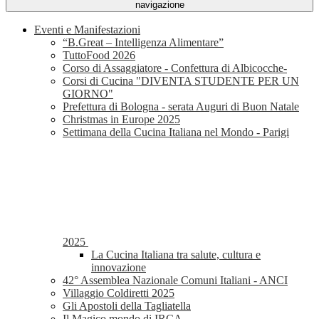
navigazione
Eventi e Manifestazioni
“B.Great – Intelligenza Alimentare”
TuttoFood 2026
Corso di Assaggiatore - Confettura di Albicocche-
Corsi di Cucina "DIVENTA STUDENTE PER UN
GIORNO"
Prefettura di Bologna - serata Auguri di Buon Natale
Christmas in Europe 2025
Settimana della Cucina Italiana nel Mondo - Parigi
2025
La Cucina Italiana tra salute, cultura e
innovazione
42° Assemblea Nazionale Comuni Italiani - ANCI
Villaggio Coldiretti 2025
Gli Apostoli della Tagliatella
Il Magico mondo di IRCA