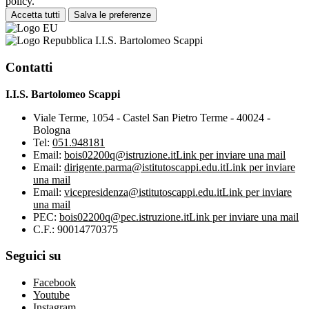
policy.
Accetta tutti
Salva le preferenze
I.I.S. Bartolomeo Scappi
Contatti
I.I.S. Bartolomeo Scappi
Viale Terme, 1054 - Castel San Pietro Terme - 40024 -
Bologna
Tel:
051.948181
Email:
bois02200q@istruzione.it
Link per inviare una mail
Email:
dirigente.parma@istitutoscappi.edu.it
Link per inviare
una mail
Email:
vicepresidenza@istitutoscappi.edu.it
Link per inviare
una mail
PEC:
bois02200q@pec.istruzione.it
Link per inviare una mail
C.F.: 90014770375
Seguici su
Facebook
Youtube
Instagram