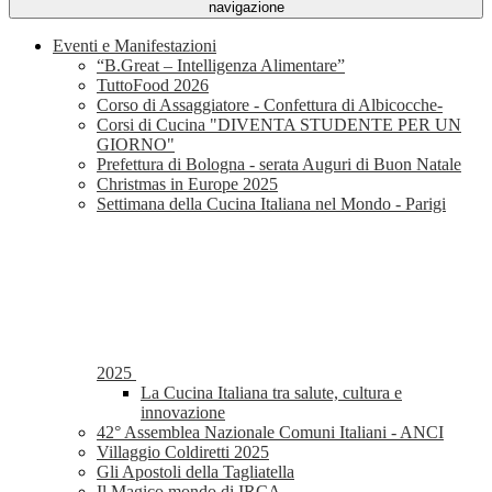
navigazione
Eventi e Manifestazioni
“B.Great – Intelligenza Alimentare”
TuttoFood 2026
Corso di Assaggiatore - Confettura di Albicocche-
Corsi di Cucina "DIVENTA STUDENTE PER UN
GIORNO"
Prefettura di Bologna - serata Auguri di Buon Natale
Christmas in Europe 2025
Settimana della Cucina Italiana nel Mondo - Parigi
2025
La Cucina Italiana tra salute, cultura e
innovazione
42° Assemblea Nazionale Comuni Italiani - ANCI
Villaggio Coldiretti 2025
Gli Apostoli della Tagliatella
Il Magico mondo di IRCA