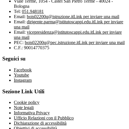
Viale Terme, 1054 - Castel San Pietro Terme - 40024 -
Bologna
Tel:
051.948181
Email:
bois02200q@istruzione.it
Link per inviare una mail
Email:
dirigente.parma@istitutoscappi.edu.it
Link per inviare
una mail
Email:
vicepresidenza@istitutoscappi.edu.it
Link per inviare
una mail
PEC:
bois02200q@pec.istruzione.it
Link per inviare una mail
C.F.: 90014770375
Seguici su
Facebook
Youtube
Instagram
Sezione Link Utili
Cookie policy
Note legali
Informativa Privacy
Ufficio Relazioni con il Pubblico
Dichiarazione di accessibilità
Obiettivi di accessibilità