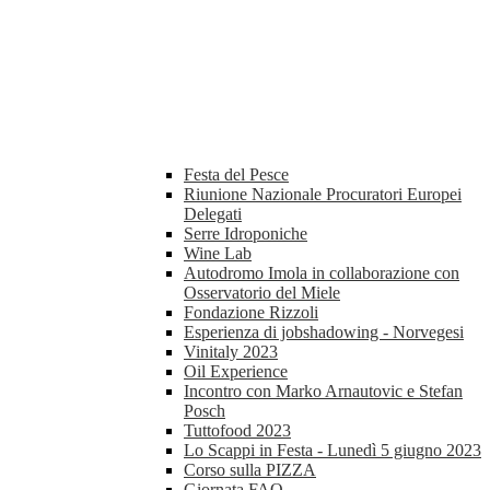
Festa del Pesce
Riunione Nazionale Procuratori Europei
Delegati
Serre Idroponiche
Wine Lab
Autodromo Imola in collaborazione con
Osservatorio del Miele
Fondazione Rizzoli
Esperienza di jobshadowing - Norvegesi
Vinitaly 2023
Oil Experience
Incontro con Marko Arnautovic e Stefan
Posch
Tuttofood 2023
Lo Scappi in Festa - Lunedì 5 giugno 2023
Corso sulla PIZZA
Giornata FAO