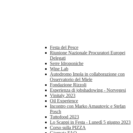
Festa del Pesce
Riunione Nazionale Procuratori Europei
Delegati
Serre Idroponiche
Wine Lab
Autodromo Imola in collaborazione con
Osservatorio del Miele
Fondazione Rizzoli
Esperienza di jobshadowing - Norvegesi
Vinitaly 2023
Oil Experience
Incontro con Marko Arnautovic e Stefan
Posch
Tuttofood 2023
Lo Scappi in Festa - Lunedì 5 giugno 2023
Corso sulla PIZZA
Giornata FAO