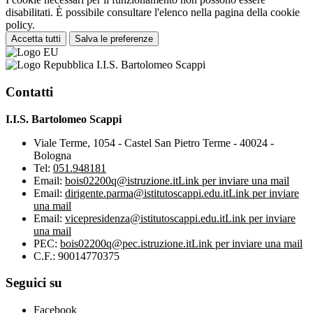
disabilitati. È possibile consultare l'elenco nella pagina della cookie
policy.
Accetta tutti
Salva le preferenze
I.I.S. Bartolomeo Scappi
Contatti
I.I.S. Bartolomeo Scappi
Viale Terme, 1054 - Castel San Pietro Terme - 40024 -
Bologna
Tel:
051.948181
Email:
bois02200q@istruzione.it
Link per inviare una mail
Email:
dirigente.parma@istitutoscappi.edu.it
Link per inviare
una mail
Email:
vicepresidenza@istitutoscappi.edu.it
Link per inviare
una mail
PEC:
bois02200q@pec.istruzione.it
Link per inviare una mail
C.F.: 90014770375
Seguici su
Facebook