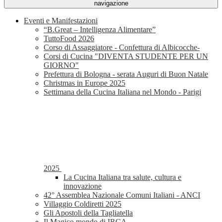
navigazione
Eventi e Manifestazioni
“B.Great – Intelligenza Alimentare”
TuttoFood 2026
Corso di Assaggiatore - Confettura di Albicocche-
Corsi di Cucina "DIVENTA STUDENTE PER UN
GIORNO"
Prefettura di Bologna - serata Auguri di Buon Natale
Christmas in Europe 2025
Settimana della Cucina Italiana nel Mondo - Parigi
2025
La Cucina Italiana tra salute, cultura e
innovazione
42° Assemblea Nazionale Comuni Italiani - ANCI
Villaggio Coldiretti 2025
Gli Apostoli della Tagliatella
Il Magico mondo di IRCA