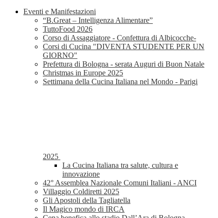
Eventi e Manifestazioni
“B.Great – Intelligenza Alimentare”
TuttoFood 2026
Corso di Assaggiatore - Confettura di Albicocche-
Corsi di Cucina "DIVENTA STUDENTE PER UN
GIORNO"
Prefettura di Bologna - serata Auguri di Buon Natale
Christmas in Europe 2025
Settimana della Cucina Italiana nel Mondo - Parigi
2025
La Cucina Italiana tra salute, cultura e
innovazione
42° Assemblea Nazionale Comuni Italiani - ANCI
Villaggio Coldiretti 2025
Gli Apostoli della Tagliatella
Il Magico mondo di IRCA
Cena benefica allo stadio Dall’Ara di Bologna