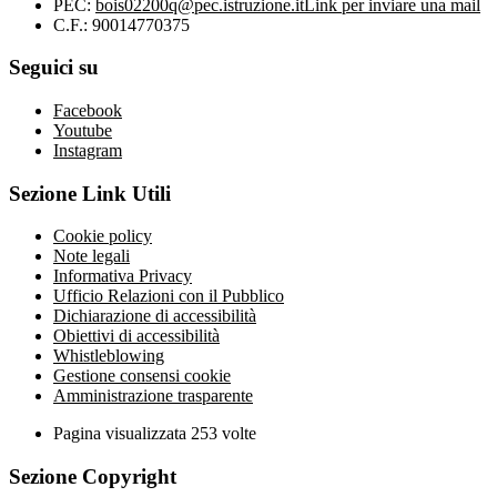
PEC:
bois02200q@pec.istruzione.it
Link per inviare una mail
C.F.: 90014770375
Seguici su
Facebook
Youtube
Instagram
Sezione Link Utili
Cookie policy
Note legali
Informativa Privacy
Ufficio Relazioni con il Pubblico
Dichiarazione di accessibilità
Obiettivi di accessibilità
Whistleblowing
Gestione consensi cookie
Amministrazione trasparente
Pagina visualizzata
253
volte
Sezione Copyright