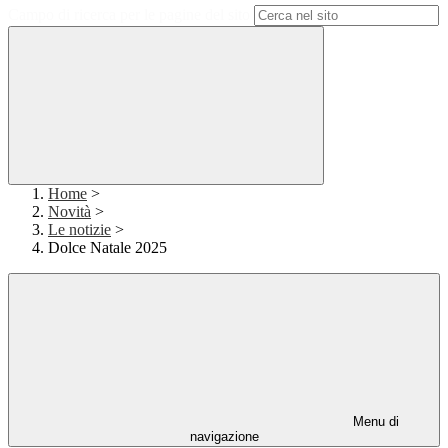
Campo di ricerca per le pagine del sito
Home
>
Novità
>
Le notizie
>
Dolce Natale 2025
Menu di
navigazione