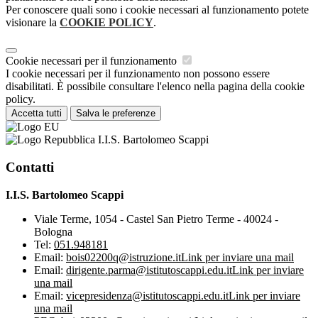
Per conoscere quali sono i cookie necessari al funzionamento potete
visionare la
COOKIE POLICY
.
Cookie necessari per il funzionamento
I cookie necessari per il funzionamento non possono essere
disabilitati. È possibile consultare l'elenco nella pagina della cookie
policy.
Accetta tutti
Salva le preferenze
I.I.S. Bartolomeo Scappi
Contatti
I.I.S. Bartolomeo Scappi
Viale Terme, 1054 - Castel San Pietro Terme - 40024 -
Bologna
Tel:
051.948181
Email:
bois02200q@istruzione.it
Link per inviare una mail
Email:
dirigente.parma@istitutoscappi.edu.it
Link per inviare
una mail
Email:
vicepresidenza@istitutoscappi.edu.it
Link per inviare
una mail