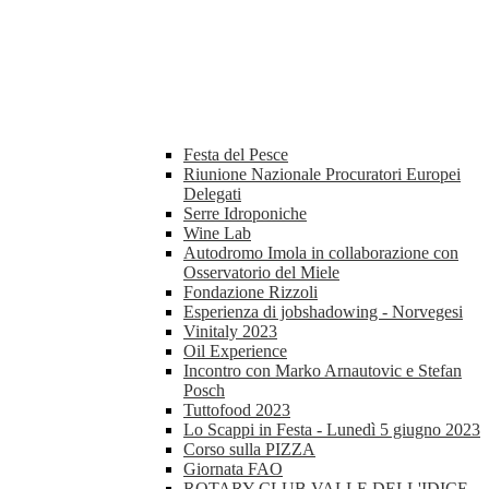
Festa del Pesce
Riunione Nazionale Procuratori Europei
Delegati
Serre Idroponiche
Wine Lab
Autodromo Imola in collaborazione con
Osservatorio del Miele
Fondazione Rizzoli
Esperienza di jobshadowing - Norvegesi
Vinitaly 2023
Oil Experience
Incontro con Marko Arnautovic e Stefan
Posch
Tuttofood 2023
Lo Scappi in Festa - Lunedì 5 giugno 2023
Corso sulla PIZZA
Giornata FAO
ROTARY CLUB VALLE DELL'IDICE