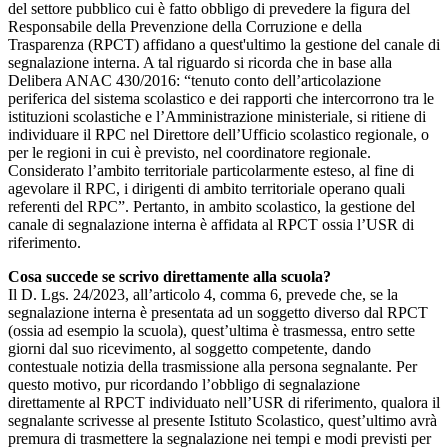
del settore pubblico cui è fatto obbligo di prevedere la figura del
Responsabile della Prevenzione della Corruzione e della
Trasparenza (RPCT) affidano a quest'ultimo la gestione del canale di
segnalazione interna. A tal riguardo si ricorda che in base alla
Delibera ANAC 430/2016: “tenuto conto dell’articolazione
periferica del sistema scolastico e dei rapporti che intercorrono tra le
istituzioni scolastiche e l’Amministrazione ministeriale, si ritiene di
individuare il RPC nel Direttore dell’Ufficio scolastico regionale, o
per le regioni in cui è previsto, nel coordinatore regionale.
Considerato l’ambito territoriale particolarmente esteso, al fine di
agevolare il RPC, i dirigenti di ambito territoriale operano quali
referenti del RPC”. Pertanto, in ambito scolastico, la gestione del
canale di segnalazione interna è affidata al RPCT ossia l’USR di
riferimento.
Cosa succede se scrivo direttamente alla scuola?
Il D. Lgs. 24/2023, all’articolo 4, comma 6, prevede che, se la
segnalazione interna è presentata ad un soggetto diverso dal RPCT
(ossia ad esempio la scuola), quest’ultima è trasmessa, entro sette
giorni dal suo ricevimento, al soggetto competente, dando
contestuale notizia della trasmissione alla persona segnalante. Per
questo motivo, pur ricordando l’obbligo di segnalazione
direttamente al RPCT individuato nell’USR di riferimento, qualora il
segnalante scrivesse al presente Istituto Scolastico, quest’ultimo avrà
premura di trasmettere la segnalazione nei tempi e modi previsti per