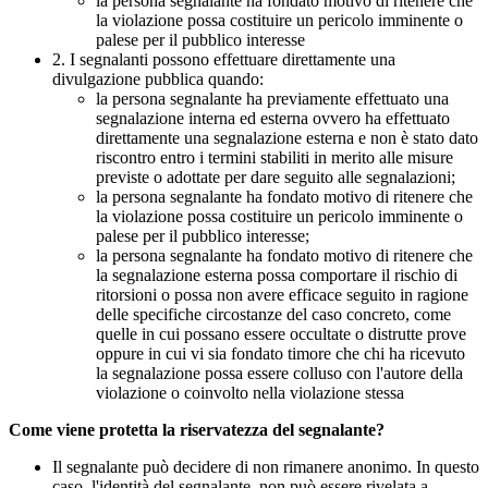
la persona segnalante ha fondato motivo di ritenere che
la violazione possa costituire un pericolo imminente o
palese per il pubblico interesse
2. I segnalanti possono effettuare direttamente una
divulgazione pubblica quando:
la persona segnalante ha previamente effettuato una
segnalazione interna ed esterna ovvero ha effettuato
direttamente una segnalazione esterna e non è stato dato
riscontro entro i termini stabiliti in merito alle misure
previste o adottate per dare seguito alle segnalazioni;
la persona segnalante ha fondato motivo di ritenere che
la violazione possa costituire un pericolo imminente o
palese per il pubblico interesse;
la persona segnalante ha fondato motivo di ritenere che
la segnalazione esterna possa comportare il rischio di
ritorsioni o possa non avere efficace seguito in ragione
delle specifiche circostanze del caso concreto, come
quelle in cui possano essere occultate o distrutte prove
oppure in cui vi sia fondato timore che chi ha ricevuto
la segnalazione possa essere colluso con l'autore della
violazione o coinvolto nella violazione stessa
Come viene protetta la riservatezza del segnalante?
Il segnalante può decidere di non rimanere anonimo. In questo
caso, l'identità del segnalante, non può essere rivelata a