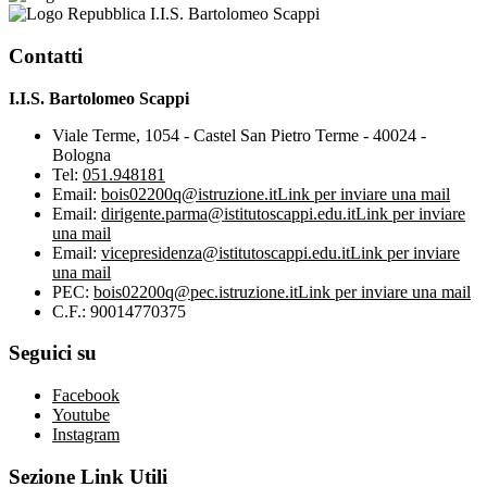
I.I.S. Bartolomeo Scappi
Contatti
I.I.S. Bartolomeo Scappi
Viale Terme, 1054 - Castel San Pietro Terme - 40024 -
Bologna
Tel:
051.948181
Email:
bois02200q@istruzione.it
Link per inviare una mail
Email:
dirigente.parma@istitutoscappi.edu.it
Link per inviare
una mail
Email:
vicepresidenza@istitutoscappi.edu.it
Link per inviare
una mail
PEC:
bois02200q@pec.istruzione.it
Link per inviare una mail
C.F.: 90014770375
Seguici su
Facebook
Youtube
Instagram
Sezione Link Utili