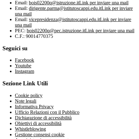
Email:
bois02200q@istruzione.it
Link per inviare una mail
Email:
dirigente.parma@istitutoscappi.edu.it
Link per inviare
una mail
Email:
vicepresidenza@istitutoscappi.edu.it
Link per inviare
una mail
PEC:
bois02200q@pec.istruzione.it
Link per inviare una mail
C.F.: 90014770375
Seguici su
Facebook
Youtube
Instagram
Sezione Link Utili
Cookie policy
Note legali
Informativa Privacy
Ufficio Relazioni con il Pubblico
Dichiarazione di accessibilità
Obiettivi di accessibilità
Whistleblowing
Gestione consensi cookie