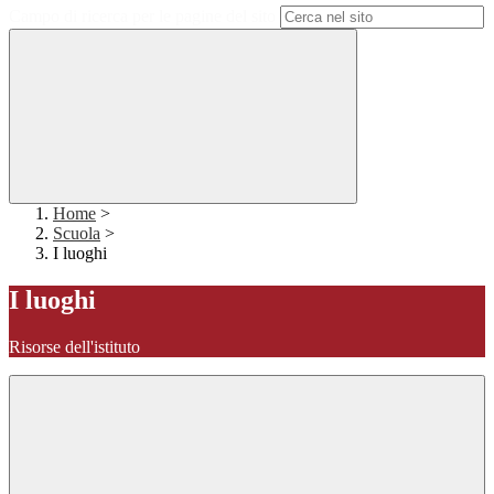
Campo di ricerca per le pagine del sito
Home
>
Scuola
>
I luoghi
I luoghi
Risorse dell'istituto