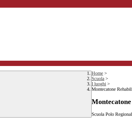
Home
>
Scuola
>
I luoghi
>
Montecatone Rehabilit
Montecatone R
Scuola Polo Regionale