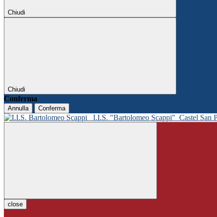
Chiudi
Chiudi
Conferma
Annulla
Conferma
I.I.S. "Bartolomeo Scappi"
Castel San 
close