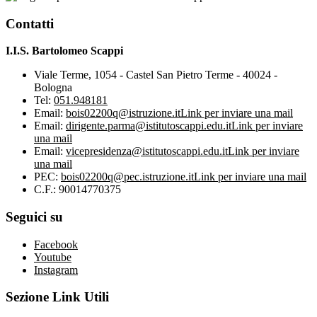
Contatti
I.I.S. Bartolomeo Scappi
Viale Terme, 1054 - Castel San Pietro Terme - 40024 -
Bologna
Tel:
051.948181
Email:
bois02200q@istruzione.it
Link per inviare una mail
Email:
dirigente.parma@istitutoscappi.edu.it
Link per inviare
una mail
Email:
vicepresidenza@istitutoscappi.edu.it
Link per inviare
una mail
PEC:
bois02200q@pec.istruzione.it
Link per inviare una mail
C.F.: 90014770375
Seguici su
Facebook
Youtube
Instagram
Sezione Link Utili