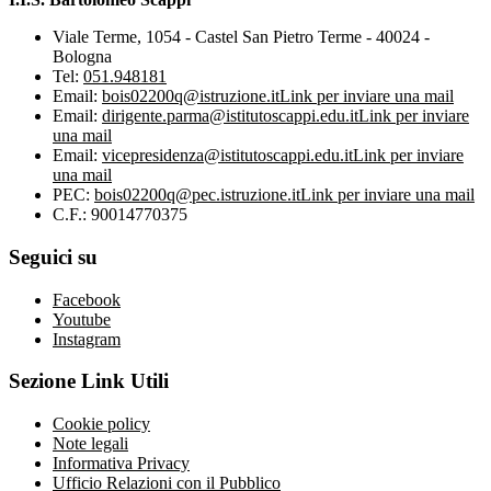
Viale Terme, 1054 - Castel San Pietro Terme - 40024 -
Bologna
Tel:
051.948181
Email:
bois02200q@istruzione.it
Link per inviare una mail
Email:
dirigente.parma@istitutoscappi.edu.it
Link per inviare
una mail
Email:
vicepresidenza@istitutoscappi.edu.it
Link per inviare
una mail
PEC:
bois02200q@pec.istruzione.it
Link per inviare una mail
C.F.: 90014770375
Seguici su
Facebook
Youtube
Instagram
Sezione Link Utili
Cookie policy
Note legali
Informativa Privacy
Ufficio Relazioni con il Pubblico