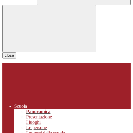
close
Scuola
Panoramica
Presentazione
I luoghi
Le persone
I numeri della scuola