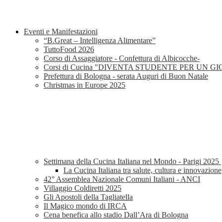
Eventi e Manifestazioni
“B.Great – Intelligenza Alimentare”
TuttoFood 2026
Corso di Assaggiatore - Confettura di Albicocche-
Corsi di Cucina "DIVENTA STUDENTE PER UN G
Prefettura di Bologna - serata Auguri di Buon Natale
Christmas in Europe 2025
Settimana della Cucina Italiana nel Mondo - Parigi 2025
La Cucina Italiana tra salute, cultura e innovazione
42° Assemblea Nazionale Comuni Italiani - ANCI
Villaggio Coldiretti 2025
Gli Apostoli della Tagliatella
Il Magico mondo di IRCA
Cena benefica allo stadio Dall’Ara di Bologna