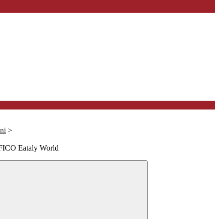
ni
>
>
 FICO Eataly World