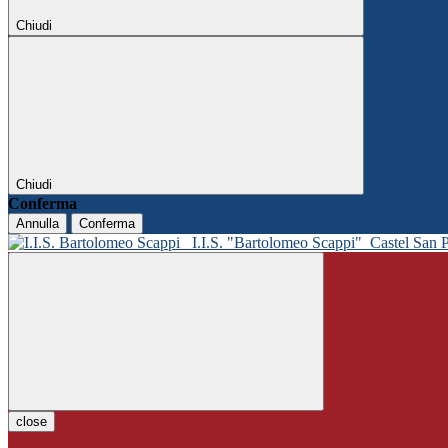
Chiudi
Chiudi
Conferma
Annulla
Conferma
I.I.S. "Bartolomeo Scappi"
Castel San 
close