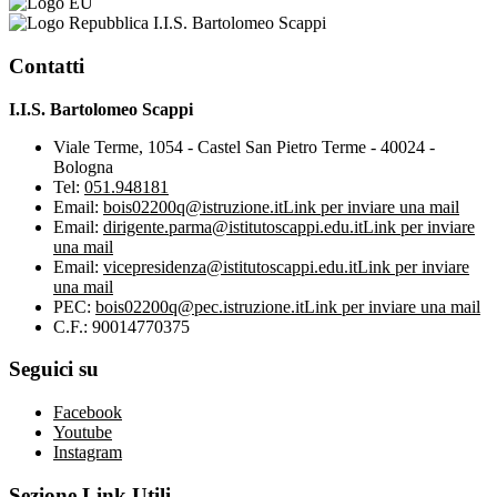
I.I.S. Bartolomeo Scappi
Contatti
I.I.S. Bartolomeo Scappi
Viale Terme, 1054 - Castel San Pietro Terme - 40024 -
Bologna
Tel:
051.948181
Email:
bois02200q@istruzione.it
Link per inviare una mail
Email:
dirigente.parma@istitutoscappi.edu.it
Link per inviare
una mail
Email:
vicepresidenza@istitutoscappi.edu.it
Link per inviare
una mail
PEC:
bois02200q@pec.istruzione.it
Link per inviare una mail
C.F.: 90014770375
Seguici su
Facebook
Youtube
Instagram
Sezione Link Utili