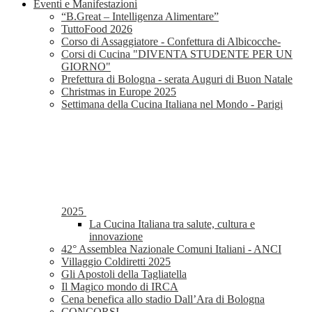
Eventi e Manifestazioni
“B.Great – Intelligenza Alimentare”
TuttoFood 2026
Corso di Assaggiatore - Confettura di Albicocche-
Corsi di Cucina "DIVENTA STUDENTE PER UN
GIORNO"
Prefettura di Bologna - serata Auguri di Buon Natale
Christmas in Europe 2025
Settimana della Cucina Italiana nel Mondo - Parigi
2025
La Cucina Italiana tra salute, cultura e
innovazione
42° Assemblea Nazionale Comuni Italiani - ANCI
Villaggio Coldiretti 2025
Gli Apostoli della Tagliatella
Il Magico mondo di IRCA
Cena benefica allo stadio Dall’Ara di Bologna
CONCORSI