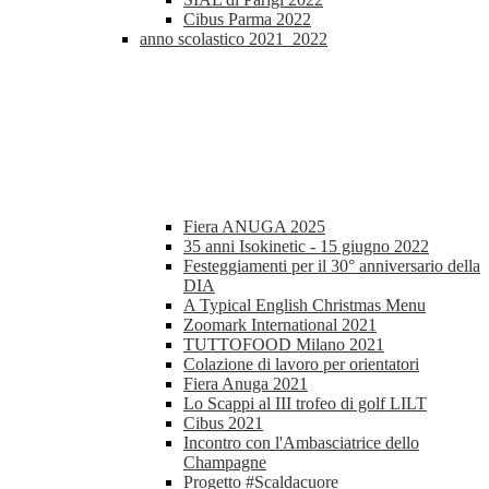
Cibus Parma 2022
anno scolastico 2021_2022
Fiera ANUGA 2025
35 anni Isokinetic - 15 giugno 2022
Festeggiamenti per il 30° anniversario della
DIA
A Typical English Christmas Menu
Zoomark International 2021
TUTTOFOOD Milano 2021
Colazione di lavoro per orientatori
Fiera Anuga 2021
Lo Scappi al III trofeo di golf LILT
Cibus 2021
Incontro con l'Ambasciatrice dello
Champagne
Progetto #Scaldacuore