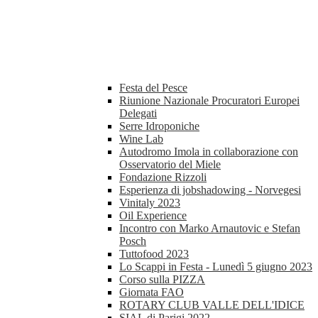
Festa del Pesce
Riunione Nazionale Procuratori Europei
Delegati
Serre Idroponiche
Wine Lab
Autodromo Imola in collaborazione con
Osservatorio del Miele
Fondazione Rizzoli
Esperienza di jobshadowing - Norvegesi
Vinitaly 2023
Oil Experience
Incontro con Marko Arnautovic e Stefan
Posch
Tuttofood 2023
Lo Scappi in Festa - Lunedì 5 giugno 2023
Corso sulla PIZZA
Giornata FAO
ROTARY CLUB VALLE DELL'IDICE
SIAL di Parigi 2022