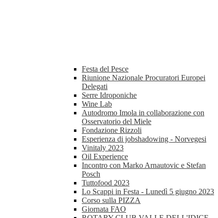
Festa del Pesce
Riunione Nazionale Procuratori Europei
Delegati
Serre Idroponiche
Wine Lab
Autodromo Imola in collaborazione con
Osservatorio del Miele
Fondazione Rizzoli
Esperienza di jobshadowing - Norvegesi
Vinitaly 2023
Oil Experience
Incontro con Marko Arnautovic e Stefan
Posch
Tuttofood 2023
Lo Scappi in Festa - Lunedì 5 giugno 2023
Corso sulla PIZZA
Giornata FAO
ROTARY CLUB VALLE DELL'IDICE