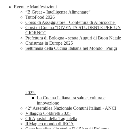
Eventi e Manifestazioni
“B.Great – Intelligenza Alimentare”
TuttoFood 2026
Corso di Assaggiatore - Confettura di Albicocche-
Corsi di Cucina "DIVENTA STUDENTE PER UN
GIORNO"
Prefettura di Bologna - serata Auguri di Buon Natale
Christmas in Europe 2025
Settimana della Cucina Italiana nel Mondo - Parigi
2025
La Cucina Italiana tra salute, cultura e
innovazione
42° Assemblea Nazionale Comuni Italiani - ANCI
Villaggio Coldiretti 2025
Gli Apostoli della Tagliatella
Il Magico mondo di IRCA
Cena benefica allo stadio Dall’Ara di Bologna