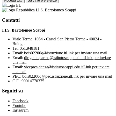
Accetta tutti
Salva le preferenze
I.I.S. Bartolomeo Scappi
Contatti
I.I.S. Bartolomeo Scappi
Viale Terme, 1054 - Castel San Pietro Terme - 40024 -
Bologna
Tel:
051.948181
Email:
bois02200q@istruzione.it
Link per inviare una mail
Email:
dirigente.parma@istitutoscappi.edu.it
Link per inviare
una mail
Email:
vicepresidenza@istitutoscappi.edu.it
Link per inviare
una mail
PEC:
bois02200q@pec.istruzione.it
Link per inviare una mail
C.F.: 90014770375
Seguici su
Facebook
Youtube
Instagram