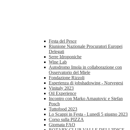
Festa del Pesce
Riunione Nazionale Procuratori Europei
Delegati
Serre Idroponiche
Wine Lab
Autodromo Imola in collaborazione con
Osservatorio del Miele
Fondazione Rizzoli
Esperienza di jobshadowing - Norvegesi
Vinitaly 2023
Oil Experience
Incontro con Marko Arnautovic e Stefan
Posch
Tuttofood 2023
Lo Scappi in Festa - Lunedì 5 giugno 2023
Corso sulla PIZZA
Giornata FAO
ROTARY CLUB VALLE DELL'IDICE