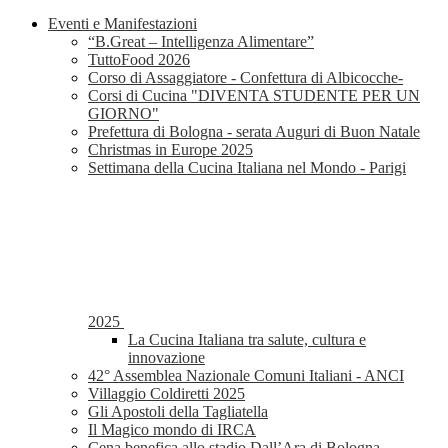
Eventi e Manifestazioni
“B.Great – Intelligenza Alimentare”
TuttoFood 2026
Corso di Assaggiatore - Confettura di Albicocche-
Corsi di Cucina "DIVENTA STUDENTE PER UN
GIORNO"
Prefettura di Bologna - serata Auguri di Buon Natale
Christmas in Europe 2025
Settimana della Cucina Italiana nel Mondo - Parigi
2025
La Cucina Italiana tra salute, cultura e
innovazione
42° Assemblea Nazionale Comuni Italiani - ANCI
Villaggio Coldiretti 2025
Gli Apostoli della Tagliatella
Il Magico mondo di IRCA
Cena benefica allo stadio Dall’Ara di Bologna