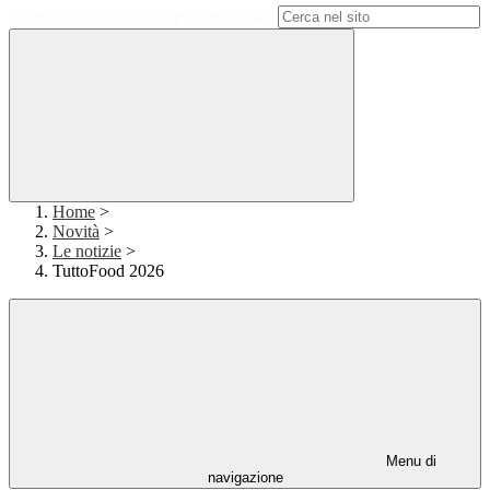
Campo di ricerca per le pagine del sito
Home
>
Novità
>
Le notizie
>
TuttoFood 2026
Menu di
navigazione