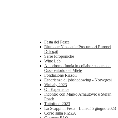
Festa del Pesce
Riunione Nazionale Procuratori Europei
Delegati
Serre Idroponiche
Wine Lab
Autodromo Imola in collaborazione con
Osservatorio del Miele
Fondazione Rizzoli
Esperienza di jobshadowing - Norvegesi
Vinitaly 2023
Oil Experience
Incontro con Marko Arnautovic e Stefan
Posch
Tuttofood 2023
Lo Scappi in Festa - Lunedì 5 giugno 2023
Corso sulla PIZZA
Giornata FAO