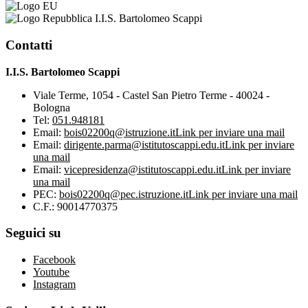
I.I.S. Bartolomeo Scappi
Contatti
I.I.S. Bartolomeo Scappi
Viale Terme, 1054 - Castel San Pietro Terme - 40024 -
Bologna
Tel:
051.948181
Email:
bois02200q@istruzione.it
Link per inviare una mail
Email:
dirigente.parma@istitutoscappi.edu.it
Link per inviare
una mail
Email:
vicepresidenza@istitutoscappi.edu.it
Link per inviare
una mail
PEC:
bois02200q@pec.istruzione.it
Link per inviare una mail
C.F.: 90014770375
Seguici su
Facebook
Youtube
Instagram