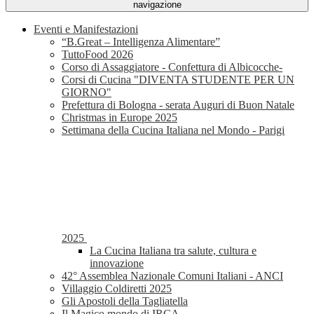
navigazione
Eventi e Manifestazioni
“B.Great – Intelligenza Alimentare”
TuttoFood 2026
Corso di Assaggiatore - Confettura di Albicocche-
Corsi di Cucina "DIVENTA STUDENTE PER UN
GIORNO"
Prefettura di Bologna - serata Auguri di Buon Natale
Christmas in Europe 2025
Settimana della Cucina Italiana nel Mondo - Parigi
2025
La Cucina Italiana tra salute, cultura e
innovazione
42° Assemblea Nazionale Comuni Italiani - ANCI
Villaggio Coldiretti 2025
Gli Apostoli della Tagliatella
Il Magico mondo di IRCA