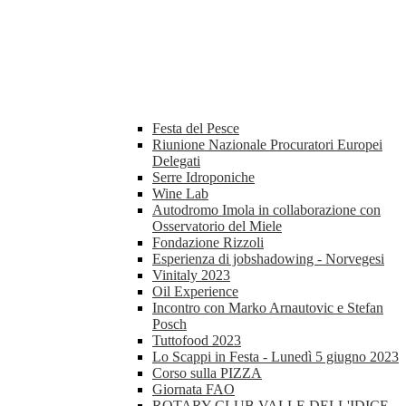
Festa del Pesce
Riunione Nazionale Procuratori Europei
Delegati
Serre Idroponiche
Wine Lab
Autodromo Imola in collaborazione con
Osservatorio del Miele
Fondazione Rizzoli
Esperienza di jobshadowing - Norvegesi
Vinitaly 2023
Oil Experience
Incontro con Marko Arnautovic e Stefan
Posch
Tuttofood 2023
Lo Scappi in Festa - Lunedì 5 giugno 2023
Corso sulla PIZZA
Giornata FAO
ROTARY CLUB VALLE DELL'IDICE