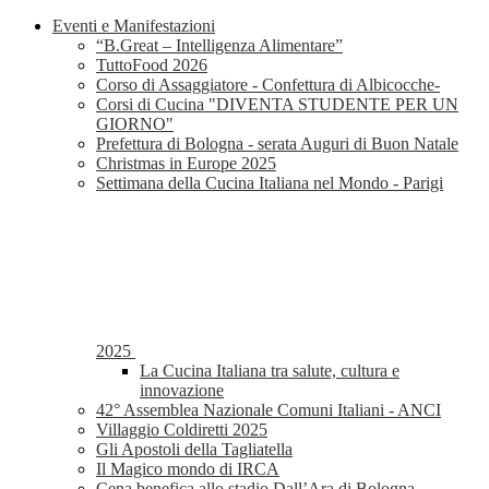
Eventi e Manifestazioni
“B.Great – Intelligenza Alimentare”
TuttoFood 2026
Corso di Assaggiatore - Confettura di Albicocche-
Corsi di Cucina "DIVENTA STUDENTE PER UN
GIORNO"
Prefettura di Bologna - serata Auguri di Buon Natale
Christmas in Europe 2025
Settimana della Cucina Italiana nel Mondo - Parigi
2025
La Cucina Italiana tra salute, cultura e
innovazione
42° Assemblea Nazionale Comuni Italiani - ANCI
Villaggio Coldiretti 2025
Gli Apostoli della Tagliatella
Il Magico mondo di IRCA
Cena benefica allo stadio Dall’Ara di Bologna