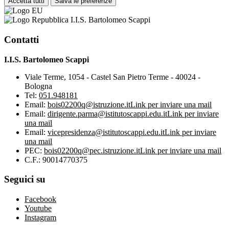
Accetta tutti
Salva le preferenze
I.I.S. Bartolomeo Scappi
Contatti
I.I.S. Bartolomeo Scappi
Viale Terme, 1054 - Castel San Pietro Terme - 40024 -
Bologna
Tel:
051.948181
Email:
bois02200q@istruzione.it
Link per inviare una mail
Email:
dirigente.parma@istitutoscappi.edu.it
Link per inviare
una mail
Email:
vicepresidenza@istitutoscappi.edu.it
Link per inviare
una mail
PEC:
bois02200q@pec.istruzione.it
Link per inviare una mail
C.F.: 90014770375
Seguici su
Facebook
Youtube
Instagram