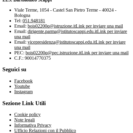
Viale Terme, 1054 - Castel San Pietro Terme - 40024 -
Bologna
Tel:
051.948181
Email:
bois02200q@istruzione.it
Link per inviare una mail
Email:
dirigente.parma@istitutoscappi.edu.it
Link per inviare
una mail
Email:
vicepresidenza@istitutoscappi.edu.it
Link per inviare
una mail
PEC:
bois02200q@pec.istruzione.it
Link per inviare una mail
C.F.: 90014770375
Seguici su
Facebook
Youtube
Instagram
Sezione Link Utili
Cookie policy
Note legali
Informativa Privacy
Ufficio Relazioni con il Pubblico