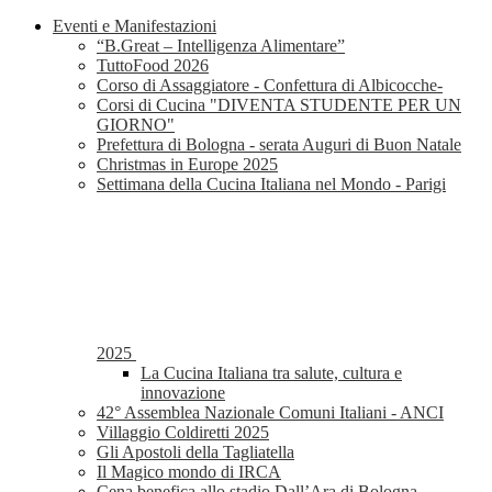
Eventi e Manifestazioni
“B.Great – Intelligenza Alimentare”
TuttoFood 2026
Corso di Assaggiatore - Confettura di Albicocche-
Corsi di Cucina "DIVENTA STUDENTE PER UN
GIORNO"
Prefettura di Bologna - serata Auguri di Buon Natale
Christmas in Europe 2025
Settimana della Cucina Italiana nel Mondo - Parigi
2025
La Cucina Italiana tra salute, cultura e
innovazione
42° Assemblea Nazionale Comuni Italiani - ANCI
Villaggio Coldiretti 2025
Gli Apostoli della Tagliatella
Il Magico mondo di IRCA
Cena benefica allo stadio Dall’Ara di Bologna