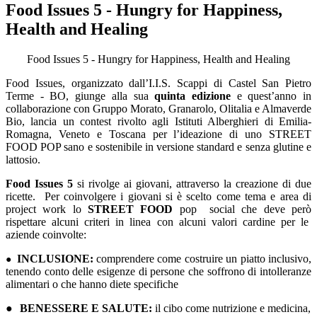
Food Issues 5 - Hungry for Happiness,
Health and Healing
Food Issues 5 - Hungry for Happiness, Health and Healing
Food Issues,
organizzato dall’I.I.S. Scappi di Castel San Pietro
Terme - BO, giunge alla sua
quinta edizione
e quest’anno in
collaborazione con
Gruppo Morato, Granarolo, Olitalia e Almaverde
Bio
, lancia un contest rivolto agli Istituti Alberghieri di Emilia-
Romagna, Veneto e Toscana per l’ideazione di uno STREET
FOOD POP sano e sostenibile in versione st
andard e senza glutine e
lattosio.
Foo
d Issues 5
si rivolge ai giovani, attraverso la creazione di due
ricette.
Per coinvolgere i giovani si è scelto come tema e area di
project work lo
STREET FOOD
pop social che deve però
rispettare alcuni criteri in linea con alcuni valori cardine per le
aziende coinvolte:
INCLUSIONE:
comprendere come costruire un piatto inclusivo,
●
tenendo conto delle esigenze di persone che soffrono di intolleranze
alimentari o che hanno diete specifiche
●
BENESSERE E SALUTE:
il cibo come nutrizione e medicina,