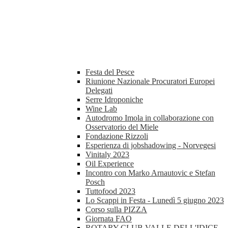
Festa del Pesce
Riunione Nazionale Procuratori Europei
Delegati
Serre Idroponiche
Wine Lab
Autodromo Imola in collaborazione con
Osservatorio del Miele
Fondazione Rizzoli
Esperienza di jobshadowing - Norvegesi
Vinitaly 2023
Oil Experience
Incontro con Marko Arnautovic e Stefan
Posch
Tuttofood 2023
Lo Scappi in Festa - Lunedì 5 giugno 2023
Corso sulla PIZZA
Giornata FAO
ROTARY CLUB VALLE DELL'IDICE