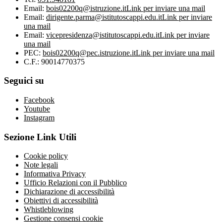
Email:
bois02200q@istruzione.it
Link per inviare una mail
Email:
dirigente.parma@istitutoscappi.edu.it
Link per inviare
una mail
Email:
vicepresidenza@istitutoscappi.edu.it
Link per inviare
una mail
PEC:
bois02200q@pec.istruzione.it
Link per inviare una mail
C.F.: 90014770375
Seguici su
Facebook
Youtube
Instagram
Sezione Link Utili
Cookie policy
Note legali
Informativa Privacy
Ufficio Relazioni con il Pubblico
Dichiarazione di accessibilità
Obiettivi di accessibilità
Whistleblowing
Gestione consensi cookie