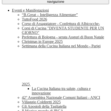
navigazione
Eventi e Manifestazioni
“B.Great – Intelligenza Alimentare”
TuttoFood 2026
Corso di Assaggiatore - Confettura di Albicocche-
Corsi di Cucina "DIVENTA STUDENTE PER UN
GIORNO"
Prefettura di Bologna - serata Auguri di Buon Natale
Christmas in Europe 2025
Settimana della Cucina Italiana nel Mondo - Parigi
2025
La Cucina Italiana tra salute, cultura e
innovazione
42° Assemblea Nazionale Comuni Italiani - ANCI
Villaggio Coldiretti 2025
Gli Apostoli della Tagliatella
Il Magico mondo di IRCA