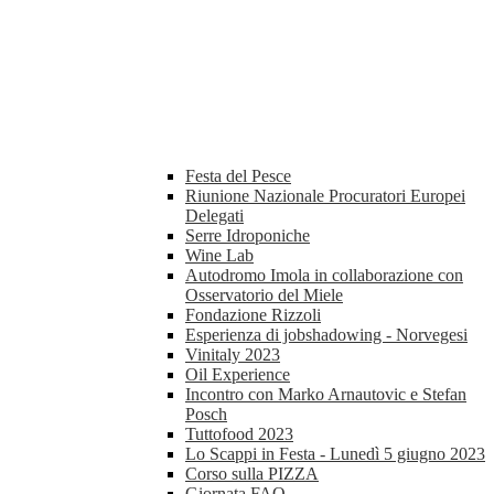
Festa del Pesce
Riunione Nazionale Procuratori Europei
Delegati
Serre Idroponiche
Wine Lab
Autodromo Imola in collaborazione con
Osservatorio del Miele
Fondazione Rizzoli
Esperienza di jobshadowing - Norvegesi
Vinitaly 2023
Oil Experience
Incontro con Marko Arnautovic e Stefan
Posch
Tuttofood 2023
Lo Scappi in Festa - Lunedì 5 giugno 2023
Corso sulla PIZZA
Giornata FAO