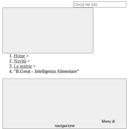
Campo di ricerca per le pagine del sito
Home
>
Novità
>
Le notizie
>
“B.Great – Intelligenza Alimentare”
Menu di
navigazione