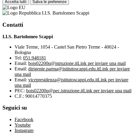
Accetta tutti
Salva le preferenze
I.I.S. Bartolomeo Scappi
Contatti
I.I.S. Bartolomeo Scappi
Viale Terme, 1054 - Castel San Pietro Terme - 40024 -
Bologna
Tel:
051.948181
Email:
bois02200q@istruzione.it
Link per inviare una mail
Email:
dirigente.parma@istitutoscappi.edu.it
Link per inviare
una mail
Email:
vicepresidenza@istitutoscappi.edu.it
Link per inviare
una mail
PEC:
bois02200q@pec.istruzione.it
Link per inviare una mail
C.F.: 90014770375
Seguici su
Facebook
Youtube
Instagram