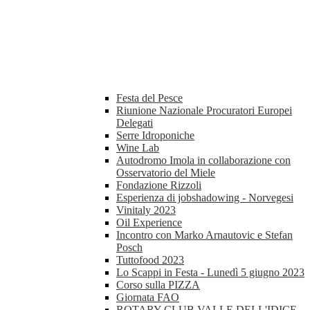
Festa del Pesce
Riunione Nazionale Procuratori Europei
Delegati
Serre Idroponiche
Wine Lab
Autodromo Imola in collaborazione con
Osservatorio del Miele
Fondazione Rizzoli
Esperienza di jobshadowing - Norvegesi
Vinitaly 2023
Oil Experience
Incontro con Marko Arnautovic e Stefan
Posch
Tuttofood 2023
Lo Scappi in Festa - Lunedì 5 giugno 2023
Corso sulla PIZZA
Giornata FAO
ROTARY CLUB VALLE DELL'IDICE