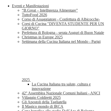
Eventi e Manifestazioni
“B.Great – Intelligenza Alimentare”
TuttoFood 2026
Corso di Assaggiatore - Confettura di Albicocche-
Corsi di Cucina "DIVENTA STUDENTE PER UN
GIORNO"
Prefettura di Bologna - serata Auguri di Buon Natale
Christmas in Europe 2025
Settimana della Cucina Italiana nel Mondo - Parigi
2025
La Cucina Italiana tra salute, cultura e
innovazione
42° Assemblea Nazionale Comuni Italiani - ANCI
Villaggio Coldiretti 2025
Gli Apostoli della Tagliatella
Il Magico mondo di IRCA
Cena benefica allo stadio Dall’Ara di Bologna