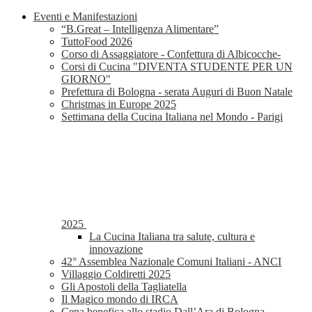
Eventi e Manifestazioni
“B.Great – Intelligenza Alimentare”
TuttoFood 2026
Corso di Assaggiatore - Confettura di Albicocche-
Corsi di Cucina "DIVENTA STUDENTE PER UN
GIORNO"
Prefettura di Bologna - serata Auguri di Buon Natale
Christmas in Europe 2025
Settimana della Cucina Italiana nel Mondo - Parigi
2025
La Cucina Italiana tra salute, cultura e
innovazione
42° Assemblea Nazionale Comuni Italiani - ANCI
Villaggio Coldiretti 2025
Gli Apostoli della Tagliatella
Il Magico mondo di IRCA
Cena benefica allo stadio Dall’Ara di Bologna