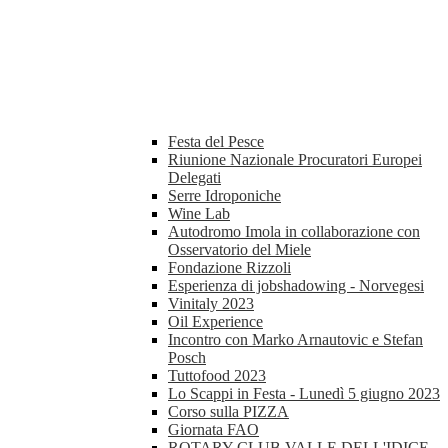
Festa del Pesce
Riunione Nazionale Procuratori Europei
Delegati
Serre Idroponiche
Wine Lab
Autodromo Imola in collaborazione con
Osservatorio del Miele
Fondazione Rizzoli
Esperienza di jobshadowing - Norvegesi
Vinitaly 2023
Oil Experience
Incontro con Marko Arnautovic e Stefan
Posch
Tuttofood 2023
Lo Scappi in Festa - Lunedì 5 giugno 2023
Corso sulla PIZZA
Giornata FAO
ROTARY CLUB VALLE DELL'IDICE