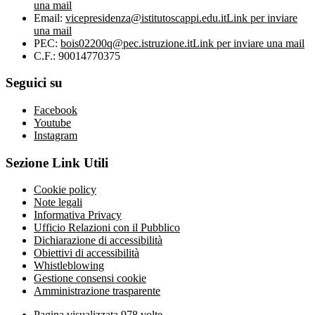
una mail
Email:
vicepresidenza@istitutoscappi.edu.it
Link per inviare
una mail
PEC:
bois02200q@pec.istruzione.it
Link per inviare una mail
C.F.: 90014770375
Seguici su
Facebook
Youtube
Instagram
Sezione Link Utili
Cookie policy
Note legali
Informativa Privacy
Ufficio Relazioni con il Pubblico
Dichiarazione di accessibilità
Obiettivi di accessibilità
Whistleblowing
Gestione consensi cookie
Amministrazione trasparente
Pagina visualizzata
978
volte