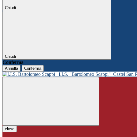
Chiudi
Chiudi
Conferma
Annulla
Conferma
I.I.S. "Bartolomeo Scappi"
Castel San 
close