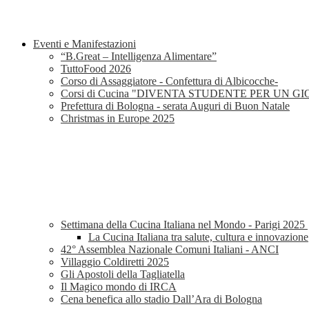
Eventi e Manifestazioni
“B.Great – Intelligenza Alimentare”
TuttoFood 2026
Corso di Assaggiatore - Confettura di Albicocche-
Corsi di Cucina "DIVENTA STUDENTE PER UN G
Prefettura di Bologna - serata Auguri di Buon Natale
Christmas in Europe 2025
Settimana della Cucina Italiana nel Mondo - Parigi 2025
La Cucina Italiana tra salute, cultura e innovazione
42° Assemblea Nazionale Comuni Italiani - ANCI
Villaggio Coldiretti 2025
Gli Apostoli della Tagliatella
Il Magico mondo di IRCA
Cena benefica allo stadio Dall’Ara di Bologna