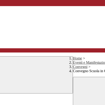
Home
>
Eventi e Manifestazio
Convegni
>
Convegno Scuola in 