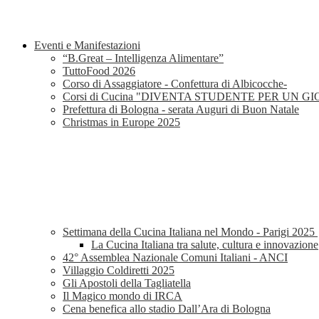
Eventi e Manifestazioni
“B.Great – Intelligenza Alimentare”
TuttoFood 2026
Corso di Assaggiatore - Confettura di Albicocche-
Corsi di Cucina "DIVENTA STUDENTE PER UN G
Prefettura di Bologna - serata Auguri di Buon Natale
Christmas in Europe 2025
Settimana della Cucina Italiana nel Mondo - Parigi 2025
La Cucina Italiana tra salute, cultura e innovazione
42° Assemblea Nazionale Comuni Italiani - ANCI
Villaggio Coldiretti 2025
Gli Apostoli della Tagliatella
Il Magico mondo di IRCA
Cena benefica allo stadio Dall’Ara di Bologna