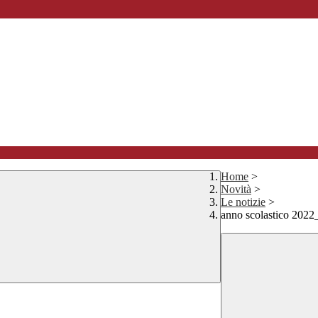
Home
>
Novità
>
Le notizie
>
anno scolastico 202