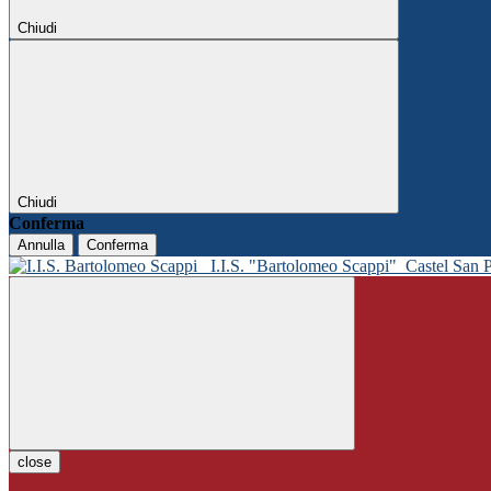
Chiudi
Chiudi
Conferma
Annulla
Conferma
I.I.S. "Bartolomeo Scappi"
Castel San 
close