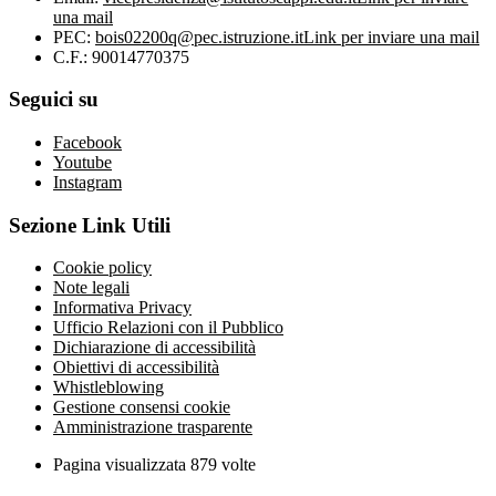
una mail
PEC:
bois02200q@pec.istruzione.it
Link per inviare una mail
C.F.: 90014770375
Seguici su
Facebook
Youtube
Instagram
Sezione Link Utili
Cookie policy
Note legali
Informativa Privacy
Ufficio Relazioni con il Pubblico
Dichiarazione di accessibilità
Obiettivi di accessibilità
Whistleblowing
Gestione consensi cookie
Amministrazione trasparente
Pagina visualizzata
879
volte