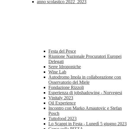
anno scolastico 2022_2023
Festa del Pesce
Riunione Nazionale Procuratori Europei
Delegati
Serre Idroponiche
Wine Lab
Autodromo Imola in collaborazione con
Osservatorio del Miele
Fondazione Rizzoli
Esperienza di jobshadowing - Norvegesi
Vinitaly 2023
Oil Experience
Incontro con Marko Arnautovic e Stefan
Posch
Tuttofood 2023
Lo Scappi in Festa - Lunedì 5 giugno 2023
Corso sulla PIZZA