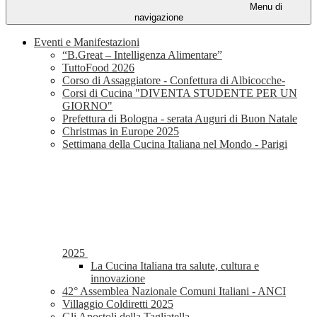
Menu di
navigazione
Eventi e Manifestazioni
“B.Great – Intelligenza Alimentare”
TuttoFood 2026
Corso di Assaggiatore - Confettura di Albicocche-
Corsi di Cucina "DIVENTA STUDENTE PER UN
GIORNO"
Prefettura di Bologna - serata Auguri di Buon Natale
Christmas in Europe 2025
Settimana della Cucina Italiana nel Mondo - Parigi
2025
La Cucina Italiana tra salute, cultura e
innovazione
42° Assemblea Nazionale Comuni Italiani - ANCI
Villaggio Coldiretti 2025
Gli Apostoli della Tagliatella