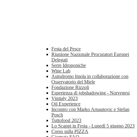
Festa del Pesce
Riunione Nazionale Procuratori Europei
Delegati
Serre Idroponiche
Wine Lab
Autodromo Imola in collaborazione con
Osservatorio del Miele
Fondazione Rizzoli
Esperienza di jobshadowing - Norvegesi
Vinitaly 2023
Oil Experience
Incontro con Marko Arnautovic e Stefan
Posch
Tuttofood 2023
Lo Scappi in Festa - Lunedì 5 giugno 2023
Corso sulla PIZZA
Giornata FAO