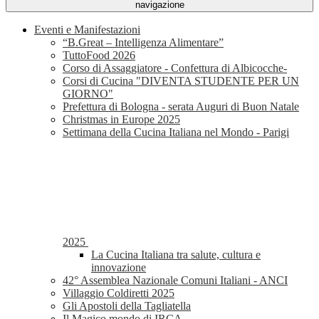
navigazione
Eventi e Manifestazioni
“B.Great – Intelligenza Alimentare”
TuttoFood 2026
Corso di Assaggiatore - Confettura di Albicocche-
Corsi di Cucina "DIVENTA STUDENTE PER UN
GIORNO"
Prefettura di Bologna - serata Auguri di Buon Natale
Christmas in Europe 2025
Settimana della Cucina Italiana nel Mondo - Parigi
2025
La Cucina Italiana tra salute, cultura e
innovazione
42° Assemblea Nazionale Comuni Italiani - ANCI
Villaggio Coldiretti 2025
Gli Apostoli della Tagliatella
Il Magico mondo di IRCA