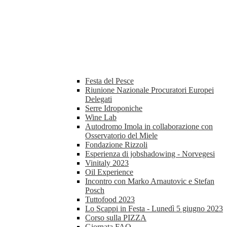
Festa del Pesce
Riunione Nazionale Procuratori Europei
Delegati
Serre Idroponiche
Wine Lab
Autodromo Imola in collaborazione con
Osservatorio del Miele
Fondazione Rizzoli
Esperienza di jobshadowing - Norvegesi
Vinitaly 2023
Oil Experience
Incontro con Marko Arnautovic e Stefan
Posch
Tuttofood 2023
Lo Scappi in Festa - Lunedì 5 giugno 2023
Corso sulla PIZZA
Giornata FAO