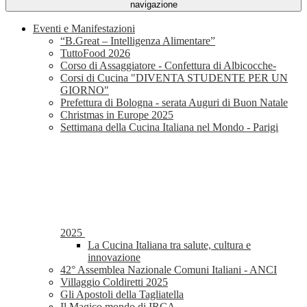
navigazione
Eventi e Manifestazioni
“B.Great – Intelligenza Alimentare”
TuttoFood 2026
Corso di Assaggiatore - Confettura di Albicocche-
Corsi di Cucina "DIVENTA STUDENTE PER UN
GIORNO"
Prefettura di Bologna - serata Auguri di Buon Natale
Christmas in Europe 2025
Settimana della Cucina Italiana nel Mondo - Parigi
2025
La Cucina Italiana tra salute, cultura e
innovazione
42° Assemblea Nazionale Comuni Italiani - ANCI
Villaggio Coldiretti 2025
Gli Apostoli della Tagliatella
Il Magico mondo di IRCA