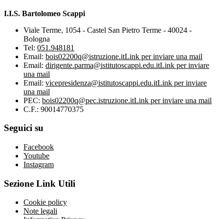
I.I.S. Bartolomeo Scappi
Viale Terme, 1054 - Castel San Pietro Terme - 40024 -
Bologna
Tel:
051.948181
Email:
bois02200q@istruzione.it
Link per inviare una mail
Email:
dirigente.parma@istitutoscappi.edu.it
Link per inviare
una mail
Email:
vicepresidenza@istitutoscappi.edu.it
Link per inviare
una mail
PEC:
bois02200q@pec.istruzione.it
Link per inviare una mail
C.F.: 90014770375
Seguici su
Facebook
Youtube
Instagram
Sezione Link Utili
Cookie policy
Note legali