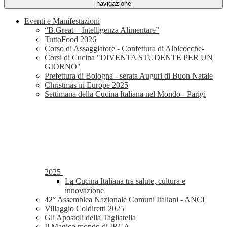
navigazione
Eventi e Manifestazioni
“B.Great – Intelligenza Alimentare”
TuttoFood 2026
Corso di Assaggiatore - Confettura di Albicocche-
Corsi di Cucina "DIVENTA STUDENTE PER UN
GIORNO"
Prefettura di Bologna - serata Auguri di Buon Natale
Christmas in Europe 2025
Settimana della Cucina Italiana nel Mondo - Parigi
2025
La Cucina Italiana tra salute, cultura e
innovazione
42° Assemblea Nazionale Comuni Italiani - ANCI
Villaggio Coldiretti 2025
Gli Apostoli della Tagliatella
Il Magico mondo di IRCA