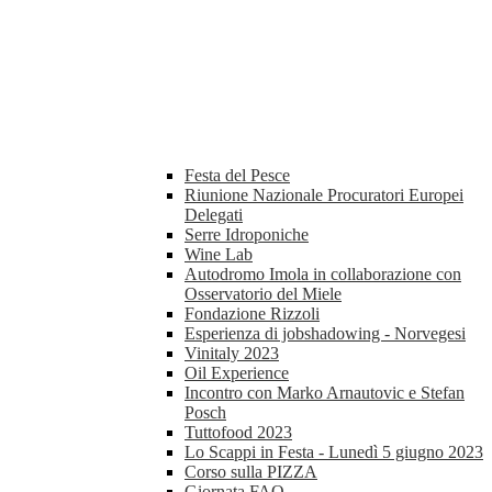
Festa del Pesce
Riunione Nazionale Procuratori Europei
Delegati
Serre Idroponiche
Wine Lab
Autodromo Imola in collaborazione con
Osservatorio del Miele
Fondazione Rizzoli
Esperienza di jobshadowing - Norvegesi
Vinitaly 2023
Oil Experience
Incontro con Marko Arnautovic e Stefan
Posch
Tuttofood 2023
Lo Scappi in Festa - Lunedì 5 giugno 2023
Corso sulla PIZZA
Giornata FAO