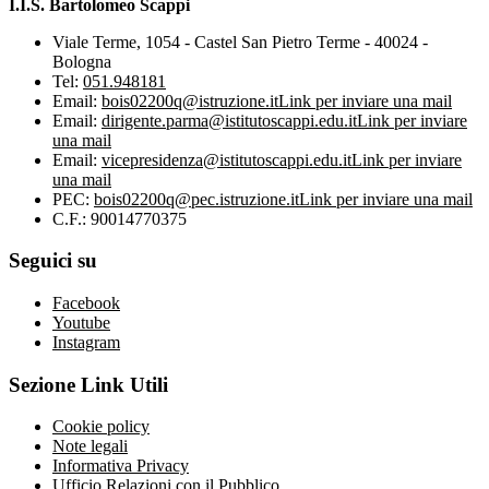
I.I.S. Bartolomeo Scappi
Viale Terme, 1054 - Castel San Pietro Terme - 40024 -
Bologna
Tel:
051.948181
Email:
bois02200q@istruzione.it
Link per inviare una mail
Email:
dirigente.parma@istitutoscappi.edu.it
Link per inviare
una mail
Email:
vicepresidenza@istitutoscappi.edu.it
Link per inviare
una mail
PEC:
bois02200q@pec.istruzione.it
Link per inviare una mail
C.F.: 90014770375
Seguici su
Facebook
Youtube
Instagram
Sezione Link Utili
Cookie policy
Note legali
Informativa Privacy
Ufficio Relazioni con il Pubblico