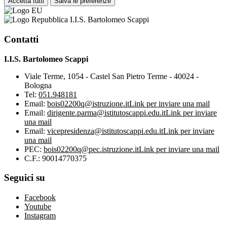
Accetta tutti
Salva le preferenze
I.I.S. Bartolomeo Scappi
Contatti
I.I.S. Bartolomeo Scappi
Viale Terme, 1054 - Castel San Pietro Terme - 40024 -
Bologna
Tel:
051.948181
Email:
bois02200q@istruzione.it
Link per inviare una mail
Email:
dirigente.parma@istitutoscappi.edu.it
Link per inviare
una mail
Email:
vicepresidenza@istitutoscappi.edu.it
Link per inviare
una mail
PEC:
bois02200q@pec.istruzione.it
Link per inviare una mail
C.F.: 90014770375
Seguici su
Facebook
Youtube
Instagram