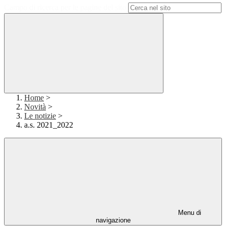
Campo di ricerca per le pagine del sito
Home
>
Novità
>
Le notizie
>
a.s. 2021_2022
Menu di
navigazione