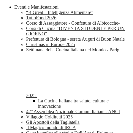
Eventi e Manifestazioni
“B.Great – Intelligenza Alimentare”
TuttoFood 2026
Corso di Assaggiatore - Confettura di Albicocche-
Corsi di Cucina "DIVENTA STUDENTE PER UN
GIORNO"
Prefettura di Bologna - serata Auguri di Buon Natale
Christmas in Europe 2025
Settimana della Cucina Italiana nel Mondo - Parigi
2025
La Cucina Italiana tra salute, cultura e
innovazione
42° Assemblea Nazionale Comuni Italiani - ANCI
Villaggio Coldiretti 2025
Gli Apostoli della Tagliatella
Il Magico mondo di IRCA
Cena benefica allo stadio Dall’Ara di Bologna