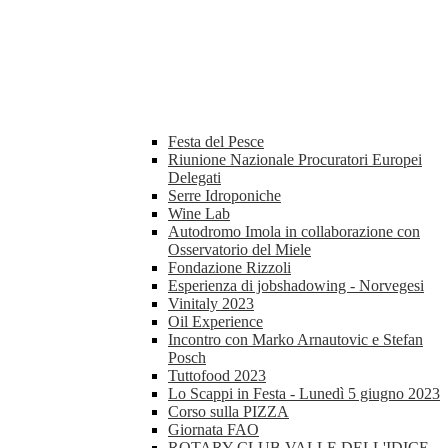
Festa del Pesce
Riunione Nazionale Procuratori Europei
Delegati
Serre Idroponiche
Wine Lab
Autodromo Imola in collaborazione con
Osservatorio del Miele
Fondazione Rizzoli
Esperienza di jobshadowing - Norvegesi
Vinitaly 2023
Oil Experience
Incontro con Marko Arnautovic e Stefan
Posch
Tuttofood 2023
Lo Scappi in Festa - Lunedì 5 giugno 2023
Corso sulla PIZZA
Giornata FAO
ROTARY CLUB VALLE DELL'IDICE