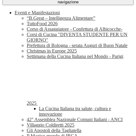
navigazione
Eventi e Manifestazioni
“B.Great – Intelligenza Alimentare”
TuttoFood 2026
Corso di Assaggiatore - Confettura di Albicocche-
Corsi di Cucina "DIVENTA STUDENTE PER UN
GIORNO"
Prefettura di Bologna - serata Auguri di Buon Natale
Christmas in Europe 2025
Settimana della Cucina Italiana nel Mondo - Parigi
2025
La Cucina Italiana tra salute, cultura e
innovazione
42° Assemblea Nazionale Comuni Italiani - ANCI
Villaggio Coldiretti 2025
Gli Apostoli della Tagliatella
Il Magico mondo di IRCA