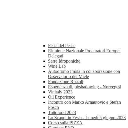
Festa del Pesce
Riunione Nazionale Procuratori Europei
Delegati
Serre Idroponiche
Wine Lab
Autodromo Imola in collaborazione con
Osservatorio del Miele
Fondazione Rizzoli
Esperienza di jobshadowing - Norvegesi
Vinitaly 2023
Oil Experience
Incontro con Marko Arnautovic e Stefan
Posch
Tuttofood 2023
Lo Scappi in Festa - Lunedì 5 giugno 2023
Corso sulla PIZZA
Giornata FAO