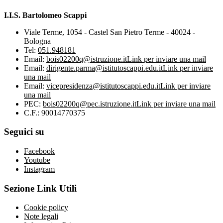
I.I.S. Bartolomeo Scappi
Viale Terme, 1054 - Castel San Pietro Terme - 40024 -
Bologna
Tel:
051.948181
Email:
bois02200q@istruzione.it
Link per inviare una mail
Email:
dirigente.parma@istitutoscappi.edu.it
Link per inviare
una mail
Email:
vicepresidenza@istitutoscappi.edu.it
Link per inviare
una mail
PEC:
bois02200q@pec.istruzione.it
Link per inviare una mail
C.F.: 90014770375
Seguici su
Facebook
Youtube
Instagram
Sezione Link Utili
Cookie policy
Note legali