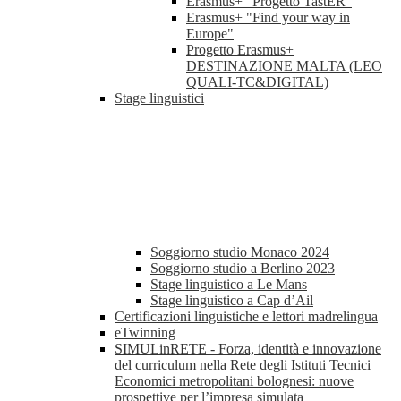
Erasmus+ "Progetto TastER"
Erasmus+ "Find your way in
Europe"
Progetto Erasmus+
DESTINAZIONE MALTA (LEO
QUALI-TC&DIGITAL)
Stage linguistici
Soggiorno studio Monaco 2024
Soggiorno studio a Berlino 2023
Stage linguistico a Le Mans
Stage linguistico a Cap d’Ail
Certificazioni linguistiche e lettori madrelingua
eTwinning
SIMULinRETE - Forza, identità e innovazione
del curriculum nella Rete degli Istituti Tecnici
Economici metropolitani bolognesi: nuove
prospettive per l’impresa simulata