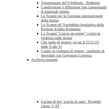
Trasmissione del 9 febbraio - Bullismo
Condivisione e diffusione non consensuale
di materiale intimo
Lo Scappi per la Giornata internazionale
della donna
Lo Scappi all’Assemblea legislativa della
Regione Emilia Romagna
Lo Scappi "Lascia un segno" contro la
violenza sulle donne
Che radio di genere: on air il 25/11/21
dalle 9 alle 11
Contro la violenza di genere : parliamo di
stereotipi con Giovanna Cosenza
Archivio progetti
Cucina di ieri, scuola di oggi - Progetto
classe 3^AT