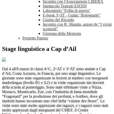
Incontro con l'Associazione LIBERA
Spettacolo Teatrale ESODI
Laboratorio "Follia di guerra"
E-book 3^AT - Guida "Bolognarte"
Giorno del Ricordo
Incontro con R. Matatia, autore de "I vicini
scomodi"
Giornata della Memoria
Progetto Panino
Stage linguistico a Cap d’Ail
Dal 4 all'8 marzo le classi 4^C, 2^AT e 3^AT sono andate a Cap
d’Ail, Costa Azzurra, in Francia, per uno stage linguistico. Le
giornate sono state organizzate in lezioni al mattino con insegnanti
madrelingua (livello B1 e A2) e in visite organizzate dai docenti
della scuola al pomeriggio. Sono state effettuate visite a Nizza,
Monaco, Montecarlo, Eze, con l’industria di fama mondiale
“Fragonard” per la produzione dei profumi, e Antibes, dove gli
studenti hanno incontrato uno chef della “cuisine des fleurs”. Le
visite sono state molto apprezzate dai ragazzi, e i ragazzi sono stati
molto apprezzati dagli insegnanti del CMEF, il Centre