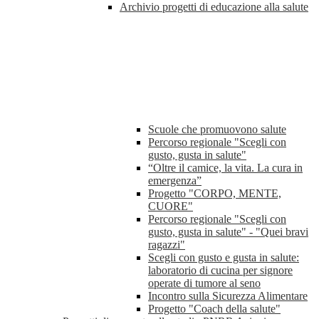
Archivio progetti di educazione alla salute
Scuole che promuovono salute
Percorso regionale "Scegli con
gusto, gusta in salute"
“Oltre il camice, la vita. La cura in
emergenza”
Progetto "CORPO, MENTE,
CUORE"
Percorso regionale "Scegli con
gusto, gusta in salute" - "Quei bravi
ragazzi"
Scegli con gusto e gusta in salute:
laboratorio di cucina per signore
operate di tumore al seno
Incontro sulla Sicurezza Alimentare
Progetto "Coach della salute"