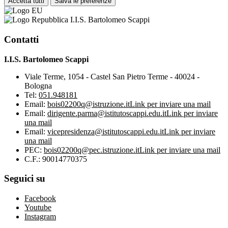
Accetta tutti
Salva le preferenze
I.I.S. Bartolomeo Scappi
Contatti
I.I.S. Bartolomeo Scappi
Viale Terme, 1054 - Castel San Pietro Terme - 40024 -
Bologna
Tel:
051.948181
Email:
bois02200q@istruzione.it
Link per inviare una mail
Email:
dirigente.parma@istitutoscappi.edu.it
Link per inviare
una mail
Email:
vicepresidenza@istitutoscappi.edu.it
Link per inviare
una mail
PEC:
bois02200q@pec.istruzione.it
Link per inviare una mail
C.F.: 90014770375
Seguici su
Facebook
Youtube
Instagram