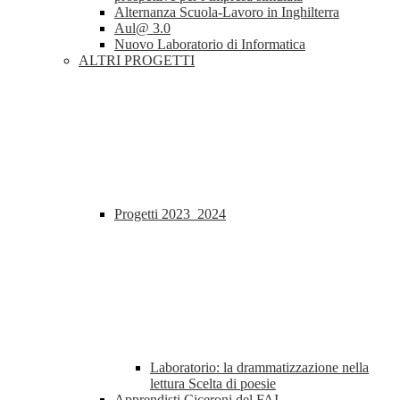
Alternanza Scuola-Lavoro in Inghilterra
Aul@ 3.0
Nuovo Laboratorio di Informatica
ALTRI PROGETTI
Progetti 2023_2024
Laboratorio: la drammatizzazione nella
lettura Scelta di poesie
Apprendisti Ciceroni del FAI