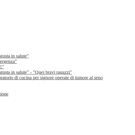
gusta in salute"
emergenza”
E"
gusta in salute" - "Quei bravi ragazzi"
oratorio di cucina per signore operate di tumore al seno
sione