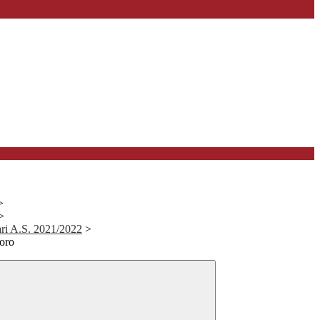
>
>
lari A.S. 2021/2022
>
soro