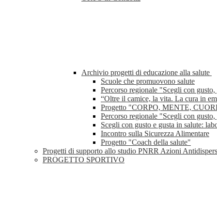
Archivio progetti di educazione alla salute
Scuole che promuovono salute
Percorso regionale "Scegli con gusto, 
“Oltre il camice, la vita. La cura in 
Progetto "CORPO, MENTE, CUOR
Percorso regionale "Scegli con gusto, 
Scegli con gusto e gusta in salute: lab
Incontro sulla Sicurezza Alimentare
Progetto "Coach della salute"
Progetti di supporto allo studio PNRR Azioni Antidisper
PROGETTO SPORTIVO