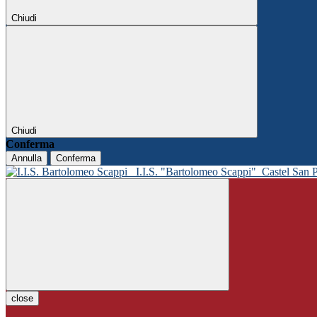
Chiudi
Chiudi
Conferma
Annulla
Conferma
I.I.S. "Bartolomeo Scappi"
Castel San 
close