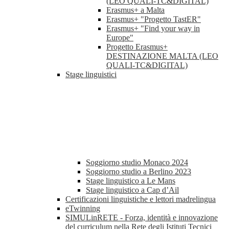
(LEO QUALI-TC&DIGITAL)
Erasmus+ a Malta
Erasmus+ "Progetto TastER"
Erasmus+ "Find your way in
Europe"
Progetto Erasmus+
DESTINAZIONE MALTA (LEO
QUALI-TC&DIGITAL)
Stage linguistici
Soggiorno studio Monaco 2024
Soggiorno studio a Berlino 2023
Stage linguistico a Le Mans
Stage linguistico a Cap d’Ail
Certificazioni linguistiche e lettori madrelingua
eTwinning
SIMULinRETE - Forza, identità e innovazione
del curriculum nella Rete degli Istituti Tecnici