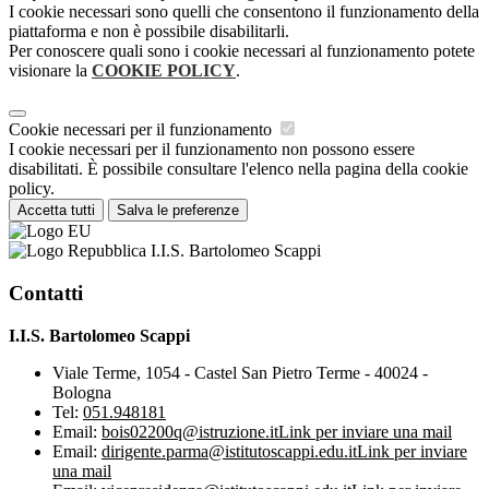
I cookie necessari sono quelli che consentono il funzionamento della
piattaforma e non è possibile disabilitarli.
Per conoscere quali sono i cookie necessari al funzionamento potete
visionare la
COOKIE POLICY
.
Cookie necessari per il funzionamento
I cookie necessari per il funzionamento non possono essere
disabilitati. È possibile consultare l'elenco nella pagina della cookie
policy.
Accetta tutti
Salva le preferenze
I.I.S. Bartolomeo Scappi
Contatti
I.I.S. Bartolomeo Scappi
Viale Terme, 1054 - Castel San Pietro Terme - 40024 -
Bologna
Tel:
051.948181
Email:
bois02200q@istruzione.it
Link per inviare una mail
Email:
dirigente.parma@istitutoscappi.edu.it
Link per inviare
una mail