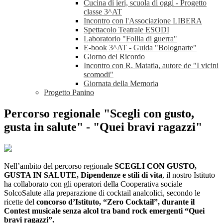
Cucina di ieri, scuola di oggi - Progetto
classe 3^AT
Incontro con l'Associazione LIBERA
Spettacolo Teatrale ESODI
Laboratorio "Follia di guerra"
E-book 3^AT - Guida "Bolognarte"
Giorno del Ricordo
Incontro con R. Matatia, autore de "I vicini
scomodi"
Giornata della Memoria
Progetto Panino
Percorso regionale "Scegli con gusto,
gusta in salute" - "Quei bravi ragazzi"
Nell’ambito del percorso regionale
SCEGLI CON GUSTO,
GUSTA IN SALUTE, Dipendenze e stili di vita
, il nostro Istituto
ha collaborato con gli operatori della Cooperativa sociale
SolcoSalute alla preparazione di cocktail analcolici, secondo le
ricette del
concorso d’Istituto, “Zero Cocktail”, durante il
Contest musicale senza alcol tra band rock emergenti “Quei
bravi ragazzi”.