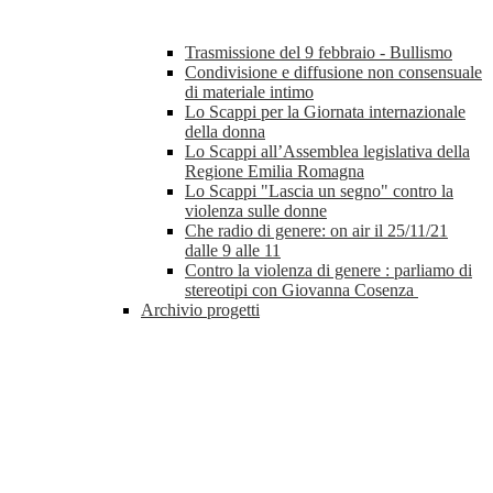
Trasmissione del 9 febbraio - Bullismo
Condivisione e diffusione non consensuale
di materiale intimo
Lo Scappi per la Giornata internazionale
della donna
Lo Scappi all’Assemblea legislativa della
Regione Emilia Romagna
Lo Scappi "Lascia un segno" contro la
violenza sulle donne
Che radio di genere: on air il 25/11/21
dalle 9 alle 11
Contro la violenza di genere : parliamo di
stereotipi con Giovanna Cosenza
Archivio progetti