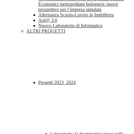
Economici metropolitani bolognesi: nuove
prospettive per l’impresa simulata
Alternanza Scuola-Lavoro in Inghilterra
Aul@ 3.0
Nuovo Laboratorio di Informatica
ALTRI PROGETTI
Progetti 2023_2024
Laboratorio: la drammatizzazione nella