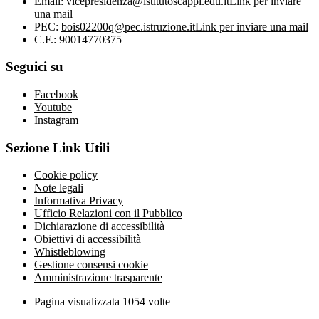
Email:
vicepresidenza@istitutoscappi.edu.it
Link per inviare
una mail
PEC:
bois02200q@pec.istruzione.it
Link per inviare una mail
C.F.: 90014770375
Seguici su
Facebook
Youtube
Instagram
Sezione Link Utili
Cookie policy
Note legali
Informativa Privacy
Ufficio Relazioni con il Pubblico
Dichiarazione di accessibilità
Obiettivi di accessibilità
Whistleblowing
Gestione consensi cookie
Amministrazione trasparente
Pagina visualizzata
1054
volte