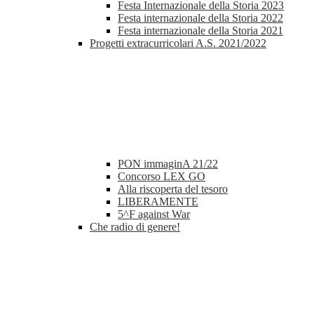
Festa Internazionale della Storia 2023
Festa internazionale della Storia 2022
Festa internazionale della Storia 2021
Progetti extracurricolari A.S. 2021/2022
PON immaginA 21/22
Concorso LEX GO
Alla riscoperta del tesoro
LIBERAMENTE
5^F against War
Che radio di genere!