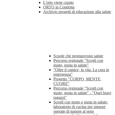
L'orto viene curato
ORTO in Condotta
Archivio progetti di educazione alla salute
Scuole che promuovono salute
Percorso regionale "Scegli con
gusto, gusta in salute"
“Oltre il camice, la vita. La cura in
emergenza”
Progetto "CORPO, MENTE,
CUORE"
Percorso regionale "Scegli con
gusto, gusta in salute" - "Quei bravi
ragazzi"
Scegli con gusto e gusta in salute:
laboratorio di cucina per signore
operate di tumore al seno