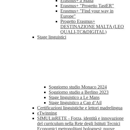
Erasmus+ a Malta
Erasmus+ "Progetto TastER"
Erasmus+ "Find your way in
Europe"
Progetto Erasmus+
DESTINAZIONE MALTA (LEO
QUALI-TC&DIGITAL)
Stage linguistici
Soggiorno studio Monaco 2024
Soggiorno studio a Berlino 2023
Stage linguistico a Le Mans
Stage linguistico a Cap d’Ail
Certificazioni linguistiche e lettori madrelingua
eTwinning
SIMULinRETE - Forza, identità e innovazione
del curriculum nella Rete degli Istituti Tecnici
Economici metropolitani bolognesi: nuove