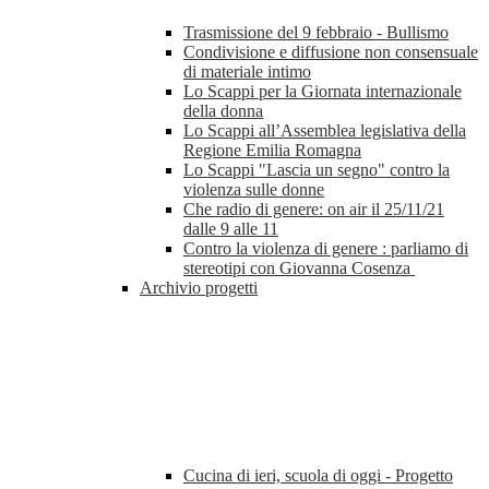
Trasmissione del 9 febbraio - Bullismo
Condivisione e diffusione non consensuale
di materiale intimo
Lo Scappi per la Giornata internazionale
della donna
Lo Scappi all’Assemblea legislativa della
Regione Emilia Romagna
Lo Scappi "Lascia un segno" contro la
violenza sulle donne
Che radio di genere: on air il 25/11/21
dalle 9 alle 11
Contro la violenza di genere : parliamo di
stereotipi con Giovanna Cosenza
Archivio progetti
Cucina di ieri, scuola di oggi - Progetto