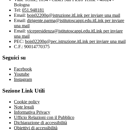
Bologna
Tel:
051.948181
Email:
bois02200q@istruzione.it
Link per inviare una mail
Email:
dirigente.parma@istitutoscappi.edu.it
Link per inviare
una mail
Email:
vicepresidenza@istitutoscappi.edu.it
Link per inviare
una mail
PEC:
bois02200q@pec.istruzione.it
Link per inviare una mail
C.F.: 90014770375
Seguici su
Facebook
Youtube
Instagram
Sezione Link Utili
Cookie policy
Note legali
Informativa Privacy
Ufficio Relazioni con il Pubblico
Dichiarazione di accessibilità
Obiettivi di accessibilità