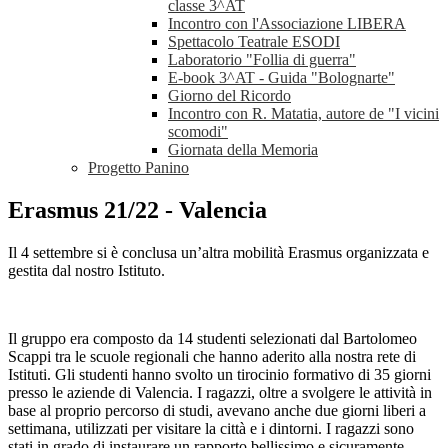
classe 3^AT
Incontro con l'Associazione LIBERA
Spettacolo Teatrale ESODI
Laboratorio "Follia di guerra"
E-book 3^AT - Guida "Bolognarte"
Giorno del Ricordo
Incontro con R. Matatia, autore de "I vicini
scomodi"
Giornata della Memoria
Progetto Panino
Erasmus 21/22 - Valencia
Il 4 settembre si è conclusa un’altra mobilità Erasmus organizzata e
gestita dal nostro Istituto.
Il gruppo era composto da 14 studenti selezionati dal Bartolomeo
Scappi tra le scuole regionali che hanno aderito alla nostra rete di
Istituti. Gli studenti hanno svolto un tirocinio formativo di 35 giorni
presso le aziende di Valencia. I ragazzi, oltre a svolgere le attività in
base al proprio percorso di studi, avevano anche due giorni liberi a
settimana, utilizzati per visitare la città e i dintorni. I ragazzi sono
stati in grado di instaurare un rapporto bellissimo e sicuramente