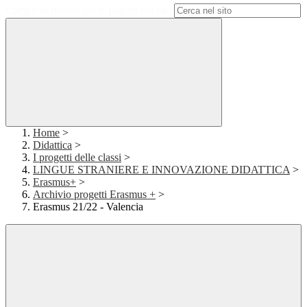
Campo di ricerca per le pagine del sito
Home
>
Didattica
>
I progetti delle classi
>
LINGUE STRANIERE E INNOVAZIONE DIDATTICA
>
Erasmus+
>
Archivio progetti Erasmus +
>
Erasmus 21/22 - Valencia