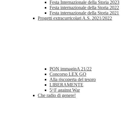
Festa Internazionale della Storia 2023
Festa internazionale della Storia 2022
Festa internazionale della Storia 2021
Progetti extracurricolari A.S. 2021/2022
PON immaginA 21/22
Concorso LEX GO
Alla riscoperta del tesoro
LIBERAMENTE
5^F against War
Che radio di genere!