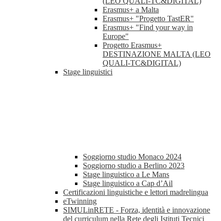
(LEO QUALI-TC&DIGITAL)
Erasmus+ a Malta
Erasmus+ "Progetto TastER"
Erasmus+ "Find your way in
Europe"
Progetto Erasmus+
DESTINAZIONE MALTA (LEO
QUALI-TC&DIGITAL)
Stage linguistici
Soggiorno studio Monaco 2024
Soggiorno studio a Berlino 2023
Stage linguistico a Le Mans
Stage linguistico a Cap d’Ail
Certificazioni linguistiche e lettori madrelingua
eTwinning
SIMULinRETE - Forza, identità e innovazione
del curriculum nella Rete degli Istituti Tecnici