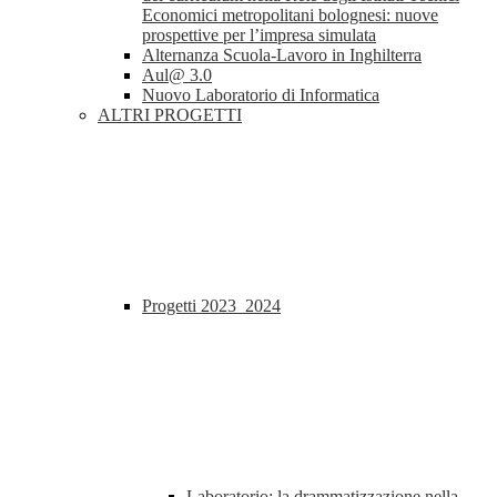
Economici metropolitani bolognesi: nuove
prospettive per l’impresa simulata
Alternanza Scuola-Lavoro in Inghilterra
Aul@ 3.0
Nuovo Laboratorio di Informatica
ALTRI PROGETTI
Progetti 2023_2024
Laboratorio: la drammatizzazione nella