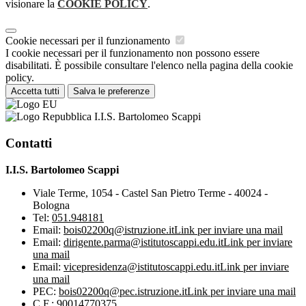
visionare la
COOKIE POLICY
.
Cookie necessari per il funzionamento
I cookie necessari per il funzionamento non possono essere
disabilitati. È possibile consultare l'elenco nella pagina della cookie
policy.
Accetta tutti
Salva le preferenze
I.I.S. Bartolomeo Scappi
Contatti
I.I.S. Bartolomeo Scappi
Viale Terme, 1054 - Castel San Pietro Terme - 40024 -
Bologna
Tel:
051.948181
Email:
bois02200q@istruzione.it
Link per inviare una mail
Email:
dirigente.parma@istitutoscappi.edu.it
Link per inviare
una mail
Email:
vicepresidenza@istitutoscappi.edu.it
Link per inviare
una mail
PEC:
bois02200q@pec.istruzione.it
Link per inviare una mail
C.F.: 90014770375