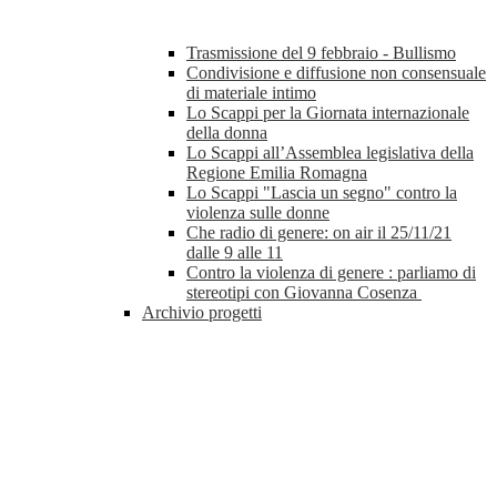
Trasmissione del 9 febbraio - Bullismo
Condivisione e diffusione non consensuale
di materiale intimo
Lo Scappi per la Giornata internazionale
della donna
Lo Scappi all’Assemblea legislativa della
Regione Emilia Romagna
Lo Scappi "Lascia un segno" contro la
violenza sulle donne
Che radio di genere: on air il 25/11/21
dalle 9 alle 11
Contro la violenza di genere : parliamo di
stereotipi con Giovanna Cosenza
Archivio progetti