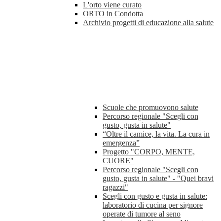
L'orto viene curato
ORTO in Condotta
Archivio progetti di educazione alla salute
Scuole che promuovono salute
Percorso regionale "Scegli con
gusto, gusta in salute"
“Oltre il camice, la vita. La cura in
emergenza”
Progetto "CORPO, MENTE,
CUORE"
Percorso regionale "Scegli con
gusto, gusta in salute" - "Quei bravi
ragazzi"
Scegli con gusto e gusta in salute:
laboratorio di cucina per signore
operate di tumore al seno