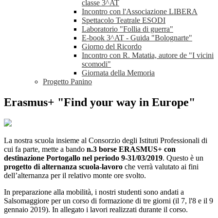
classe 3^AT
Incontro con l'Associazione LIBERA
Spettacolo Teatrale ESODI
Laboratorio "Follia di guerra"
E-book 3^AT - Guida "Bolognarte"
Giorno del Ricordo
Incontro con R. Matatia, autore de "I vicini
scomodi"
Giornata della Memoria
Progetto Panino
Erasmus+ "Find your way in Europe"
La nostra scuola insieme al Consorzio degli Istituti Professionali di
cui fa parte, mette a bando
n.3 borse ERASMUS+ con
destinazione Portogallo nel periodo 9-31/03/2019
. Questo è un
progetto di alternanza scuola-lavoro
che verrà valutato ai fini
dell’alternanza per il relativo monte ore svolto.
In preparazione alla mobilità, i nostri studenti sono andati a
Salsomaggiore per un corso di formazione di tre giorni (il 7, l'8 e il 9
gennaio 2019). In allegato i lavori realizzati durante il corso.