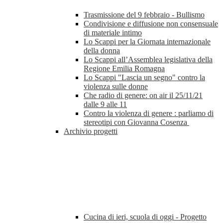
Trasmissione del 9 febbraio - Bullismo
Condivisione e diffusione non consensuale
di materiale intimo
Lo Scappi per la Giornata internazionale
della donna
Lo Scappi all’Assemblea legislativa della
Regione Emilia Romagna
Lo Scappi "Lascia un segno" contro la
violenza sulle donne
Che radio di genere: on air il 25/11/21
dalle 9 alle 11
Contro la violenza di genere : parliamo di
stereotipi con Giovanna Cosenza
Archivio progetti
Cucina di ieri, scuola di oggi - Progetto