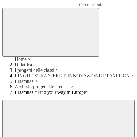
Campo di ricerca per le pagine del sito
Home
>
Didattica
>
I progetti delle classi
>
LINGUE STRANIERE E INNOVAZIONE DIDATTICA
>
Erasmus+
>
Archivio progetti Erasmus +
>
Erasmus+ "Find your way in Europe"