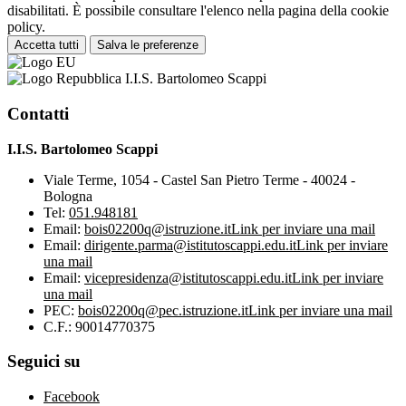
disabilitati. È possibile consultare l'elenco nella pagina della cookie
policy.
Accetta tutti
Salva le preferenze
I.I.S. Bartolomeo Scappi
Contatti
I.I.S. Bartolomeo Scappi
Viale Terme, 1054 - Castel San Pietro Terme - 40024 -
Bologna
Tel:
051.948181
Email:
bois02200q@istruzione.it
Link per inviare una mail
Email:
dirigente.parma@istitutoscappi.edu.it
Link per inviare
una mail
Email:
vicepresidenza@istitutoscappi.edu.it
Link per inviare
una mail
PEC:
bois02200q@pec.istruzione.it
Link per inviare una mail
C.F.: 90014770375
Seguici su
Facebook