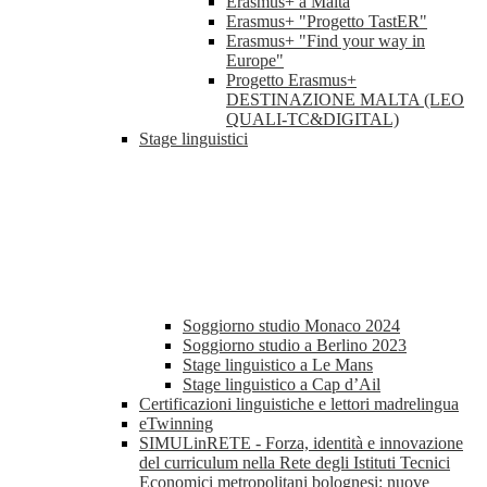
Erasmus+ a Malta
Erasmus+ "Progetto TastER"
Erasmus+ "Find your way in
Europe"
Progetto Erasmus+
DESTINAZIONE MALTA (LEO
QUALI-TC&DIGITAL)
Stage linguistici
Soggiorno studio Monaco 2024
Soggiorno studio a Berlino 2023
Stage linguistico a Le Mans
Stage linguistico a Cap d’Ail
Certificazioni linguistiche e lettori madrelingua
eTwinning
SIMULinRETE - Forza, identità e innovazione
del curriculum nella Rete degli Istituti Tecnici
Economici metropolitani bolognesi: nuove