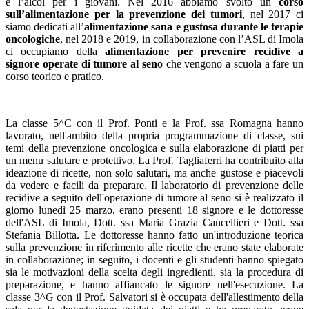
e l’alcol per i giovani. Nel 2016 abbiamo svolto un
corso
sull’alimentazione per la prevenzione dei tumori
, nel 2017 ci
siamo dedicati all’
alimentazione sana e gustosa durante le terapie
oncologiche
, nel 2018 e 2019, in collaborazione con l’ASL di Imola
ci occupiamo della
alimentazione per prevenire recidive a
signore operate di tumore al seno
che vengono a scuola a fare un
corso teorico e pratico.
La classe 5^C con il Prof. Ponti e la Prof. ssa Romagna hanno
lavorato, nell'ambito della propria programmazione di classe, sui
temi della prevenzione oncologica e sulla elaborazione di piatti per
un menu salutare e protettivo. La Prof. Tagliaferri ha contribuito alla
ideazione di ricette, non solo salutari, ma anche gustose e piacevoli
da vedere e facili da preparare. Il laboratorio di prevenzione delle
recidive a seguito dell'operazione di tumore al seno si è realizzato il
giorno lunedì 25 marzo, erano presenti 18 signore e le dottoresse
dell'ASL di Imola, Dott. ssa Maria Grazia Cancellieri e Dott. ssa
Stefania Billotta. Le dottoresse hanno fatto un'introduzione teorica
sulla prevenzione in riferimento alle ricette che erano state elaborate
in collaborazione; in seguito, i docenti e gli studenti hanno spiegato
sia le motivazioni della scelta degli ingredienti, sia la procedura di
preparazione, e hanno affiancato le signore nell'esecuzione. La
classe 3^G con il Prof. Salvatori si è occupata dell'allestimento della