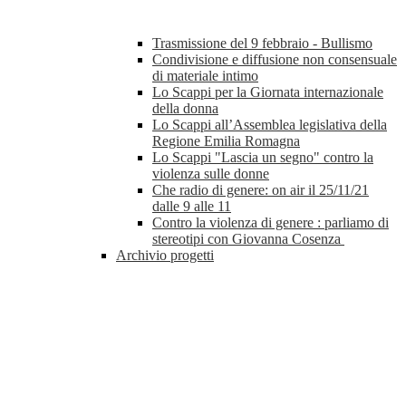
Trasmissione del 9 febbraio - Bullismo
Condivisione e diffusione non consensuale
di materiale intimo
Lo Scappi per la Giornata internazionale
della donna
Lo Scappi all’Assemblea legislativa della
Regione Emilia Romagna
Lo Scappi "Lascia un segno" contro la
violenza sulle donne
Che radio di genere: on air il 25/11/21
dalle 9 alle 11
Contro la violenza di genere : parliamo di
stereotipi con Giovanna Cosenza
Archivio progetti