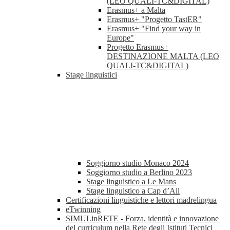
(LEO QUALI-TC&DIGITAL)
Erasmus+ a Malta
Erasmus+ "Progetto TastER"
Erasmus+ "Find your way in
Europe"
Progetto Erasmus+
DESTINAZIONE MALTA (LEO
QUALI-TC&DIGITAL)
Stage linguistici
Soggiorno studio Monaco 2024
Soggiorno studio a Berlino 2023
Stage linguistico a Le Mans
Stage linguistico a Cap d’Ail
Certificazioni linguistiche e lettori madrelingua
eTwinning
SIMULinRETE - Forza, identità e innovazione
del curriculum nella Rete degli Istituti Tecnici