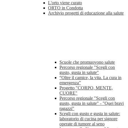
L'orto viene curato
ORTO in Condotta
Archivio progetti di educazione alla salute
Scuole che promuovono salute
Percorso regionale "Scegli con
gusto, gusta in salute"
“Oltre il camice, la vita. La cura in
emergenza”
Progetto "CORPO, MENTE,
CUORE"
Percorso regionale "Scegli con
gusto, gusta in salute" - "Quei bravi
ragazzi"
Scegli con gusto e gusta in salute:
laboratorio di cucina per signore
operate di tumore al seno