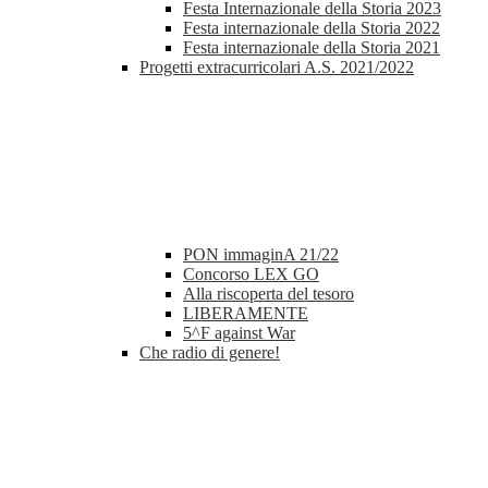
Festa Internazionale della Storia 2023
Festa internazionale della Storia 2022
Festa internazionale della Storia 2021
Progetti extracurricolari A.S. 2021/2022
PON immaginA 21/22
Concorso LEX GO
Alla riscoperta del tesoro
LIBERAMENTE
5^F against War
Che radio di genere!