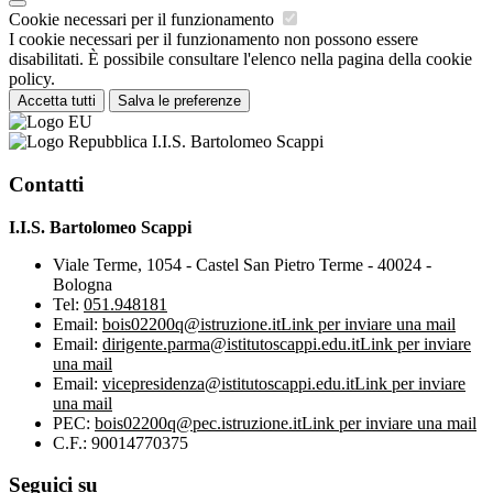
Cookie necessari per il funzionamento
I cookie necessari per il funzionamento non possono essere
disabilitati. È possibile consultare l'elenco nella pagina della cookie
policy.
Accetta tutti
Salva le preferenze
I.I.S. Bartolomeo Scappi
Contatti
I.I.S. Bartolomeo Scappi
Viale Terme, 1054 - Castel San Pietro Terme - 40024 -
Bologna
Tel:
051.948181
Email:
bois02200q@istruzione.it
Link per inviare una mail
Email:
dirigente.parma@istitutoscappi.edu.it
Link per inviare
una mail
Email:
vicepresidenza@istitutoscappi.edu.it
Link per inviare
una mail
PEC:
bois02200q@pec.istruzione.it
Link per inviare una mail
C.F.: 90014770375
Seguici su