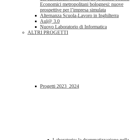
Economici metropolitani bolognesi: nuove
prospettive per l’impresa simulata
Alternanza Scuola-Lavoro in Inghilterra
Aul@ 3.0
Nuovo Laboratorio di Informatica
ALTRI PROGETTI
Progetti 2023_2024
Laboratorio: la drammatizzazione nella