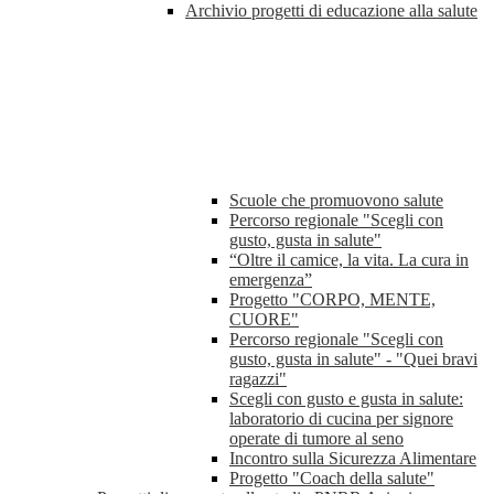
Archivio progetti di educazione alla salute
Scuole che promuovono salute
Percorso regionale "Scegli con
gusto, gusta in salute"
“Oltre il camice, la vita. La cura in
emergenza”
Progetto "CORPO, MENTE,
CUORE"
Percorso regionale "Scegli con
gusto, gusta in salute" - "Quei bravi
ragazzi"
Scegli con gusto e gusta in salute:
laboratorio di cucina per signore
operate di tumore al seno
Incontro sulla Sicurezza Alimentare
Progetto "Coach della salute"