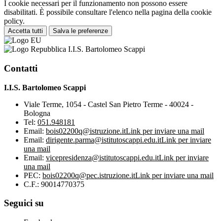
I cookie necessari per il funzionamento non possono essere
disabilitati. È possibile consultare l'elenco nella pagina della cookie
policy.
Accetta tutti
Salva le preferenze
I.I.S. Bartolomeo Scappi
Contatti
I.I.S. Bartolomeo Scappi
Viale Terme, 1054 - Castel San Pietro Terme - 40024 -
Bologna
Tel:
051.948181
Email:
bois02200q@istruzione.it
Link per inviare una mail
Email:
dirigente.parma@istitutoscappi.edu.it
Link per inviare
una mail
Email:
vicepresidenza@istitutoscappi.edu.it
Link per inviare
una mail
PEC:
bois02200q@pec.istruzione.it
Link per inviare una mail
C.F.: 90014770375
Seguici su