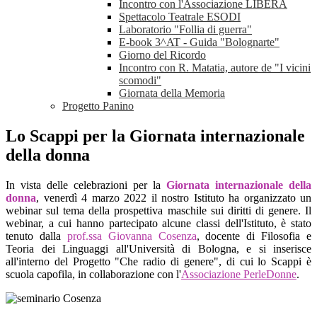
Incontro con l'Associazione LIBERA
Spettacolo Teatrale ESODI
Laboratorio "Follia di guerra"
E-book 3^AT - Guida "Bolognarte"
Giorno del Ricordo
Incontro con R. Matatia, autore de "I vicini
scomodi"
Giornata della Memoria
Progetto Panino
Lo Scappi per la Giornata internazionale
della donna
In vista delle celebrazioni per la
Giornata internazionale della
donna
, venerdì 4 marzo 2022 il nostro Istituto ha organizzato
un
webinar sul tema della prospettiva maschile sui diritti di genere. Il
webinar, a cui hanno partecipato alcune classi dell'Istituto, è stato
tenuto dalla
prof.ssa Giovanna Cosenza
, docente di Filosofia e
Teoria dei Linguaggi all'Università di Bologna, e si inserisce
all'interno del Progetto "Che radio di genere", di cui lo Scappi è
scuola capofila, in collaborazione con l'
Associazione PerleDonne
.