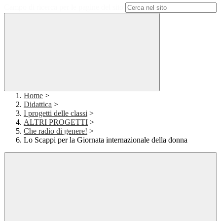
Campo di ricerca per le pagine del sito
Home
>
Didattica
>
I progetti delle classi
>
ALTRI PROGETTI
>
Che radio di genere!
>
Lo Scappi per la Giornata internazionale della donna