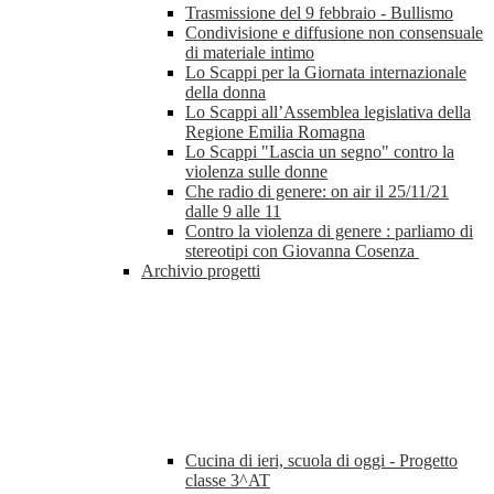
Trasmissione del 9 febbraio - Bullismo
Condivisione e diffusione non consensuale
di materiale intimo
Lo Scappi per la Giornata internazionale
della donna
Lo Scappi all’Assemblea legislativa della
Regione Emilia Romagna
Lo Scappi "Lascia un segno" contro la
violenza sulle donne
Che radio di genere: on air il 25/11/21
dalle 9 alle 11
Contro la violenza di genere : parliamo di
stereotipi con Giovanna Cosenza
Archivio progetti
Cucina di ieri, scuola di oggi - Progetto
classe 3^AT