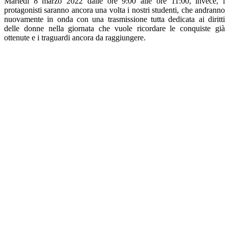
Martedì 8 marzo 2022 dalle ore 9:00 alle ore 11:00, invece, i
protagonisti saranno ancora una volta i nostri studenti, che andranno
nuovamente in onda con una trasmissione tutta dedicata ai diritti
delle donne nella giornata che vuole ricordare le conquiste già
ottenute e i traguardi ancora da raggiungere.