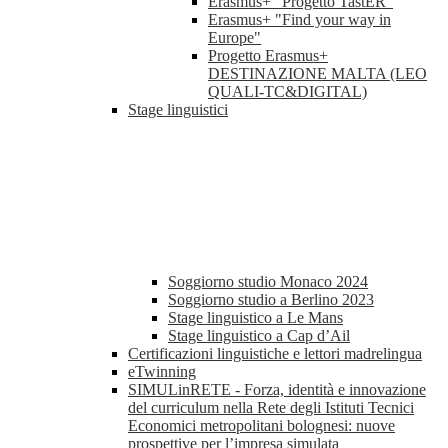
Erasmus+ "Progetto TastER"
Erasmus+ "Find your way in
Europe"
Progetto Erasmus+
DESTINAZIONE MALTA (LEO
QUALI-TC&DIGITAL)
Stage linguistici
Soggiorno studio Monaco 2024
Soggiorno studio a Berlino 2023
Stage linguistico a Le Mans
Stage linguistico a Cap d’Ail
Certificazioni linguistiche e lettori madrelingua
eTwinning
SIMULinRETE - Forza, identità e innovazione
del curriculum nella Rete degli Istituti Tecnici
Economici metropolitani bolognesi: nuove
prospettive per l’impresa simulata