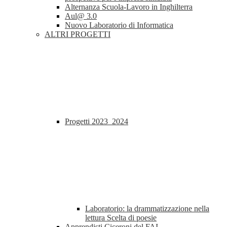
Alternanza Scuola-Lavoro in Inghilterra
Aul@ 3.0
Nuovo Laboratorio di Informatica
ALTRI PROGETTI
Progetti 2023_2024
Laboratorio: la drammatizzazione nella
lettura Scelta di poesie
Apprendisti Ciceroni del FAI