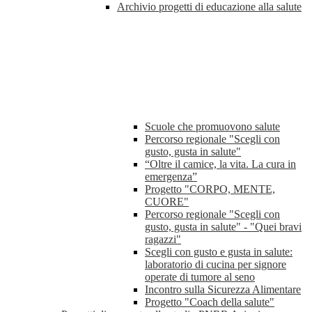
Archivio progetti di educazione alla salute
Scuole che promuovono salute
Percorso regionale "Scegli con
gusto, gusta in salute"
“Oltre il camice, la vita. La cura in
emergenza”
Progetto "CORPO, MENTE,
CUORE"
Percorso regionale "Scegli con
gusto, gusta in salute" - "Quei bravi
ragazzi"
Scegli con gusto e gusta in salute:
laboratorio di cucina per signore
operate di tumore al seno
Incontro sulla Sicurezza Alimentare
Progetto "Coach della salute"