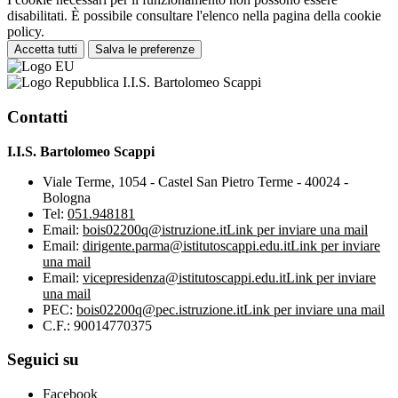
disabilitati. È possibile consultare l'elenco nella pagina della cookie
policy.
Accetta tutti
Salva le preferenze
I.I.S. Bartolomeo Scappi
Contatti
I.I.S. Bartolomeo Scappi
Viale Terme, 1054 - Castel San Pietro Terme - 40024 -
Bologna
Tel:
051.948181
Email:
bois02200q@istruzione.it
Link per inviare una mail
Email:
dirigente.parma@istitutoscappi.edu.it
Link per inviare
una mail
Email:
vicepresidenza@istitutoscappi.edu.it
Link per inviare
una mail
PEC:
bois02200q@pec.istruzione.it
Link per inviare una mail
C.F.: 90014770375
Seguici su
Facebook