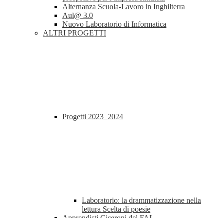
Alternanza Scuola-Lavoro in Inghilterra
Aul@ 3.0
Nuovo Laboratorio di Informatica
ALTRI PROGETTI
Progetti 2023_2024
Laboratorio: la drammatizzazione nella
lettura Scelta di poesie
Apprendisti Ciceroni del FAI