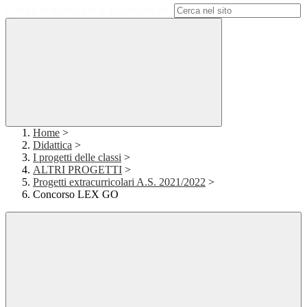
Campo di ricerca per le pagine del sito
Home
>
Didattica
>
I progetti delle classi
>
ALTRI PROGETTI
>
Progetti extracurricolari A.S. 2021/2022
>
Concorso LEX GO