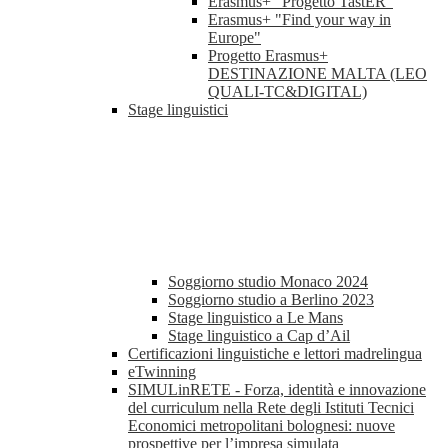
Erasmus+ "Progetto TastER"
Erasmus+ "Find your way in
Europe"
Progetto Erasmus+
DESTINAZIONE MALTA (LEO
QUALI-TC&DIGITAL)
Stage linguistici
Soggiorno studio Monaco 2024
Soggiorno studio a Berlino 2023
Stage linguistico a Le Mans
Stage linguistico a Cap d’Ail
Certificazioni linguistiche e lettori madrelingua
eTwinning
SIMULinRETE - Forza, identità e innovazione
del curriculum nella Rete degli Istituti Tecnici
Economici metropolitani bolognesi: nuove
prospettive per l’impresa simulata