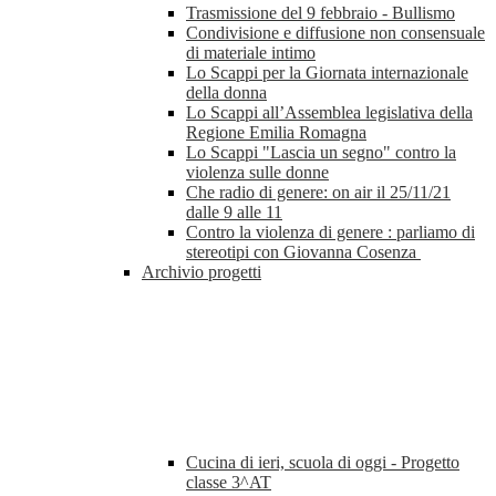
Trasmissione del 9 febbraio - Bullismo
Condivisione e diffusione non consensuale
di materiale intimo
Lo Scappi per la Giornata internazionale
della donna
Lo Scappi all’Assemblea legislativa della
Regione Emilia Romagna
Lo Scappi "Lascia un segno" contro la
violenza sulle donne
Che radio di genere: on air il 25/11/21
dalle 9 alle 11
Contro la violenza di genere : parliamo di
stereotipi con Giovanna Cosenza
Archivio progetti
Cucina di ieri, scuola di oggi - Progetto
classe 3^AT