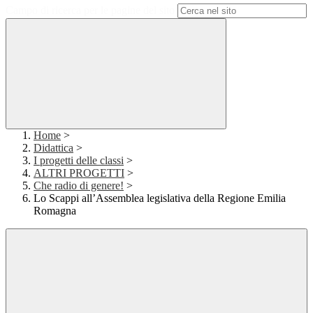
Campo di ricerca per le pagine del sito
Home
>
Didattica
>
I progetti delle classi
>
ALTRI PROGETTI
>
Che radio di genere!
>
Lo Scappi all’Assemblea legislativa della Regione Emilia
Romagna