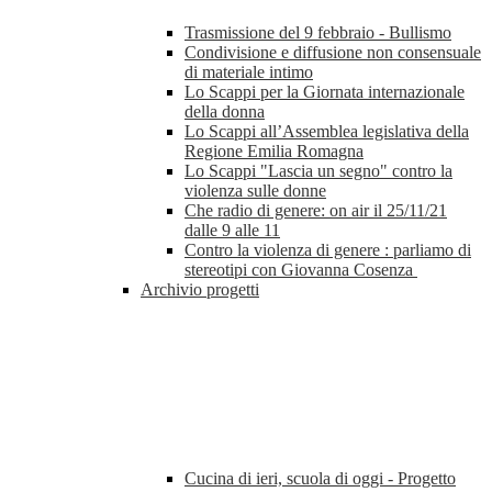
Trasmissione del 9 febbraio - Bullismo
Condivisione e diffusione non consensuale
di materiale intimo
Lo Scappi per la Giornata internazionale
della donna
Lo Scappi all’Assemblea legislativa della
Regione Emilia Romagna
Lo Scappi "Lascia un segno" contro la
violenza sulle donne
Che radio di genere: on air il 25/11/21
dalle 9 alle 11
Contro la violenza di genere : parliamo di
stereotipi con Giovanna Cosenza
Archivio progetti
Cucina di ieri, scuola di oggi - Progetto