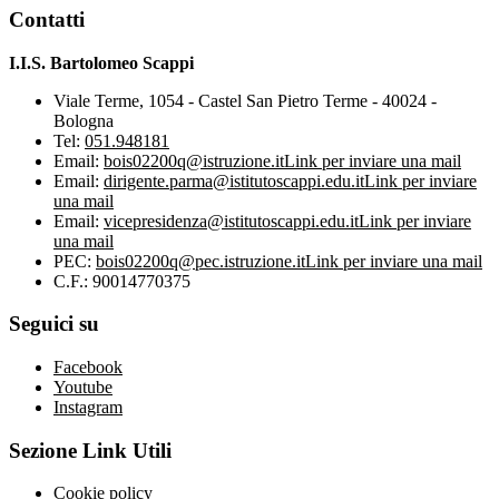
Contatti
I.I.S. Bartolomeo Scappi
Viale Terme, 1054 - Castel San Pietro Terme - 40024 -
Bologna
Tel:
051.948181
Email:
bois02200q@istruzione.it
Link per inviare una mail
Email:
dirigente.parma@istitutoscappi.edu.it
Link per inviare
una mail
Email:
vicepresidenza@istitutoscappi.edu.it
Link per inviare
una mail
PEC:
bois02200q@pec.istruzione.it
Link per inviare una mail
C.F.: 90014770375
Seguici su
Facebook
Youtube
Instagram
Sezione Link Utili
Cookie policy