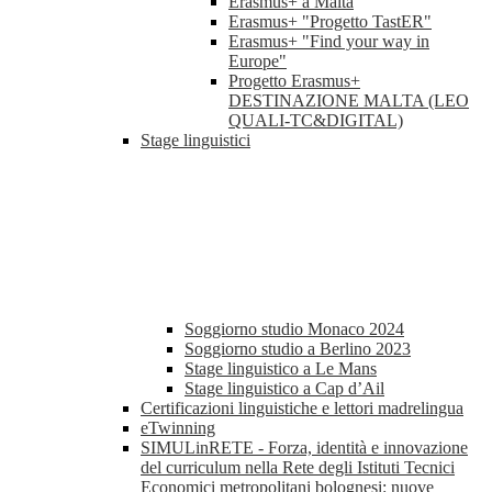
Erasmus+ a Malta
Erasmus+ "Progetto TastER"
Erasmus+ "Find your way in
Europe"
Progetto Erasmus+
DESTINAZIONE MALTA (LEO
QUALI-TC&DIGITAL)
Stage linguistici
Soggiorno studio Monaco 2024
Soggiorno studio a Berlino 2023
Stage linguistico a Le Mans
Stage linguistico a Cap d’Ail
Certificazioni linguistiche e lettori madrelingua
eTwinning
SIMULinRETE - Forza, identità e innovazione
del curriculum nella Rete degli Istituti Tecnici
Economici metropolitani bolognesi: nuove