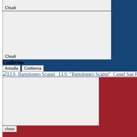
Chiudi
Chiudi
Conferma
Annulla
Conferma
I.I.S. "Bartolomeo Scappi"
Castel San 
close