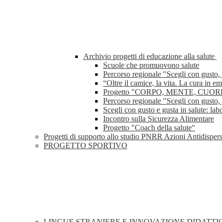
Archivio progetti di educazione alla salute
Scuole che promuovono salute
Percorso regionale "Scegli con gusto, 
“Oltre il camice, la vita. La cura in 
Progetto "CORPO, MENTE, CUOR
Percorso regionale "Scegli con gusto, 
Scegli con gusto e gusta in salute: lab
Incontro sulla Sicurezza Alimentare
Progetto "Coach della salute"
Progetti di supporto allo studio PNRR Azioni Antidisper
PROGETTO SPORTIVO
LINGUE STRANIERE E INNOVAZIONE DIDATT