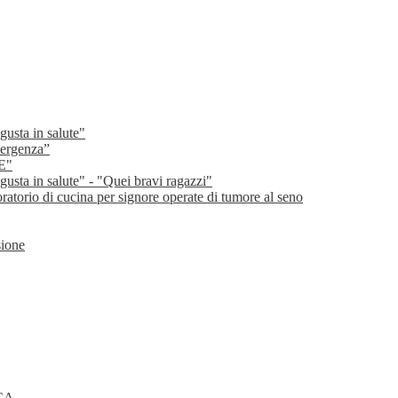
gusta in salute"
emergenza”
E"
gusta in salute" - "Quei bravi ragazzi"
oratorio di cucina per signore operate di tumore al seno
sione
ICA