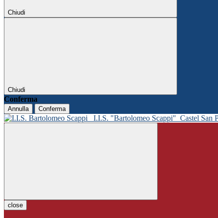
Chiudi
Chiudi
Conferma
Annulla
Conferma
I.I.S. "Bartolomeo Scappi"
Castel San 
close