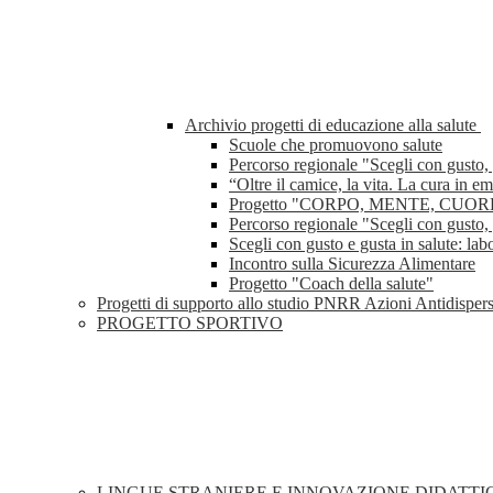
Archivio progetti di educazione alla salute
Scuole che promuovono salute
Percorso regionale "Scegli con gusto, 
“Oltre il camice, la vita. La cura in 
Progetto "CORPO, MENTE, CUOR
Percorso regionale "Scegli con gusto, 
Scegli con gusto e gusta in salute: lab
Incontro sulla Sicurezza Alimentare
Progetto "Coach della salute"
Progetti di supporto allo studio PNRR Azioni Antidisper
PROGETTO SPORTIVO
LINGUE STRANIERE E INNOVAZIONE DIDATT