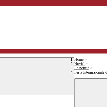
Home
>
Novità
>
Le notizie
>
Festa Internazionale 