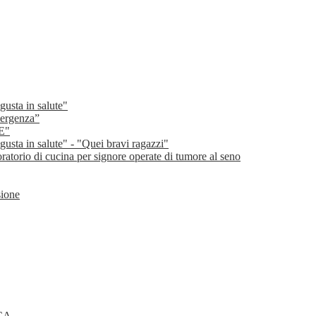
gusta in salute"
emergenza”
E"
gusta in salute" - "Quei bravi ragazzi"
oratorio di cucina per signore operate di tumore al seno
sione
ICA