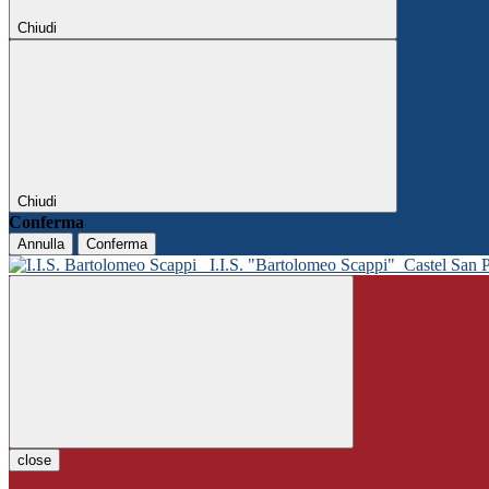
Chiudi
Chiudi
Conferma
Annulla
Conferma
I.I.S. "Bartolomeo Scappi"
Castel San 
close