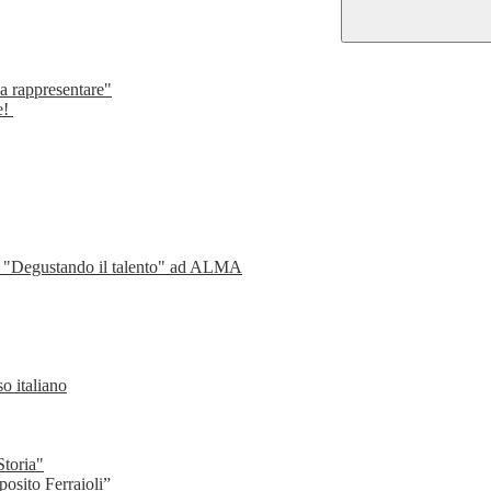
da rappresentare"
e!
so "Degustando il talento" ad ALMA
o italiano
Storia"
sito Ferraioli”