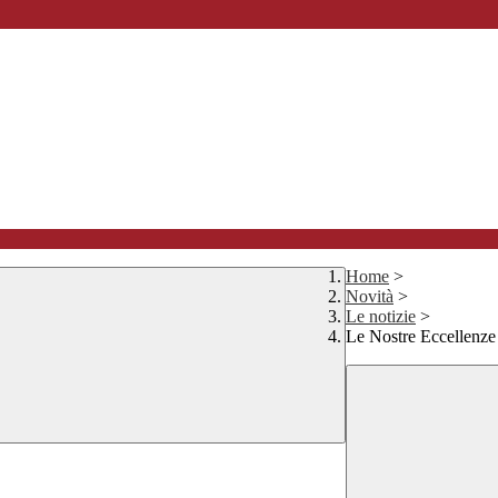
Home
>
Novità
>
Le notizie
>
Le Nostre Eccellen