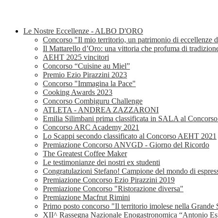
Le Nostre Eccellenze - ALBO D'ORO
Concorso "Il mio territorio, un patrimonio di eccellenze 
Il Mattarello d’Oro: una vittoria che profuma di tradizion
AEHT 2025 vincitori
Concorso “Cuisine au Miel”
Premio Ezio Pirazzini 2023
Concorso "Immagina la Pace"
Cooking Awards 2023
Concorso Combiguru Challenge
ATLETA - ANDREA ZAZZARONI
Emilia Silimbani prima classificata in SALA al Concor
Concorso ARC Academy 2021
Lo Scappi secondo classificato al Concorso AEHT 2021
Premiazione Concorso ANVGD - Giorno del Ricordo
The Greatest Coffee Maker
Le testimonianze dei nostri ex studenti
Congratulazioni Stefano! Campione del mondo di espress
Premiazione Concorso Ezio Pirazzini 2019
Premiazione Concorso "Ristorazione diversa"
Premiazione Macfrut Rimini
Primo posto concorso "Il territorio imolese nella Grande 
XII^ Rassegna Nazionale Enogastronomica “Antonio Espo