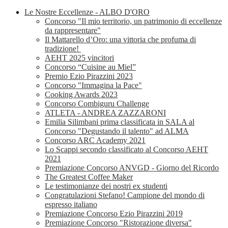
Le Nostre Eccellenze - ALBO D'ORO
Concorso "Il mio territorio, un patrimonio di eccellenze
da rappresentare"
Il Mattarello d’Oro: una vittoria che profuma di
tradizione!
AEHT 2025 vincitori
Concorso “Cuisine au Miel”
Premio Ezio Pirazzini 2023
Concorso "Immagina la Pace"
Cooking Awards 2023
Concorso Combiguru Challenge
ATLETA - ANDREA ZAZZARONI
Emilia Silimbani prima classificata in SALA al
Concorso "Degustando il talento" ad ALMA
Concorso ARC Academy 2021
Lo Scappi secondo classificato al Concorso AEHT
2021
Premiazione Concorso ANVGD - Giorno del Ricordo
The Greatest Coffee Maker
Le testimonianze dei nostri ex studenti
Congratulazioni Stefano! Campione del mondo di
espresso italiano
Premiazione Concorso Ezio Pirazzini 2019
Premiazione Concorso "Ristorazione diversa"