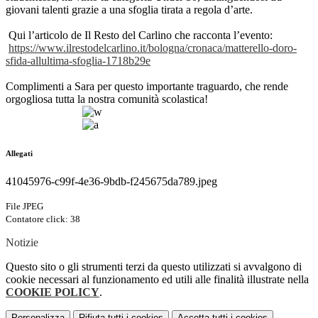
giovani talenti grazie a una sfoglia tirata a regola d’arte.
Qui l’articolo de Il Resto del Carlino che racconta l’evento:
https://www.ilrestodelcarlino.
it/bologna/cronaca/matterello-
doro-
sfida-allultima-sfoglia-
1718b29e
Complimenti a Sara per questo importante traguardo, che rende
orgogliosa tutta la nostra comunità scolastica!
Allegati
41045976-c99f-4e36-9bdb-f245675da789.jpeg
File JPEG
Contatore click: 38
Notizie
Questo sito o gli strumenti terzi da questo utilizzati si avvalgono di
cookie necessari al funzionamento ed utili alle finalità illustrate nella
COOKIE POLICY
.
Personalizza
Rifiuta tutti
i cookies
Accetta tutti
i cookies