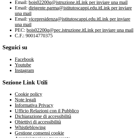
Email:
bois02200q@istruzione.it
Link per inviare una mail
Email:
dirigente.parma@istitutoscappi.edu.it
Link per inviare
una mail
Email:
vicepresidenza@istitutoscappi.edu.it
Link per inviare
una mail
PEC:
bois02200q@pec.istruzione.it
Link per inviare una mail
C.F.: 90014770375
Seguici su
Facebook
Youtube
Instagram
Sezione Link Utili
Cookie policy
Note legali
Informativa Privacy
Ufficio Relazioni con il Pubblico
Dichiarazione di accessibilità
Obiettivi di accessibilità
Whistleblowing
Gestione consensi cookie