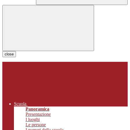
close
Scuola
Panoramica
Presentazione
I luoghi
Le persone
I numeri della scuola