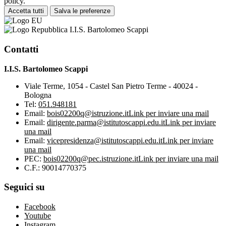
policy.
Accetta tutti
Salva le preferenze
I.I.S. Bartolomeo Scappi
Contatti
I.I.S. Bartolomeo Scappi
Viale Terme, 1054 - Castel San Pietro Terme - 40024 -
Bologna
Tel:
051.948181
Email:
bois02200q@istruzione.it
Link per inviare una mail
Email:
dirigente.parma@istitutoscappi.edu.it
Link per inviare
una mail
Email:
vicepresidenza@istitutoscappi.edu.it
Link per inviare
una mail
PEC:
bois02200q@pec.istruzione.it
Link per inviare una mail
C.F.: 90014770375
Seguici su
Facebook
Youtube
Instagram