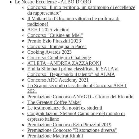
Le Nostre Eccellenze - ALBO D'ORO
Concorso "Il mio territorio, un patrimonio di eccellenze
da rappresentare"
Il Mattarello d’Oro: una vittoria che profuma di
tradizione!
AEHT 2025 vincitori
Concorso “Cuisine au Miel”
Premio Ezio Pirazzini 2023
Concorso "Immagina la Pace"
Cooking Awards 2023
Concorso Combiguru Challenge
ATLETA - ANDREA ZAZZARONI
Emilia Silimbani prima classificata in SALA al
Concorso "Degustando il talento" ad ALMA
Concorso ARC Academy 2021
Lo Scappi secondo classificato al Concorso AEHT
2021
Premiazione Concorso ANVGD - Giorno del Ricordo
The Greatest Coffee Maker
Le testimonianze dei nostri ex studenti
Congratulazioni Stefano! Campione del mondo di
espresso italiano
Premiazione Concorso Ezio Pirazzini 2019
Premiazione Concorso "Ristorazione diversa"
Premiazione Macfrut Rimini