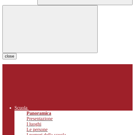
close
Scuola
Panoramica
Presentazione
I luoghi
Le persone
I numeri della scuola