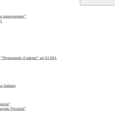
da rappresentare"
e!
so "Degustando il talento" ad ALMA
o italiano
Storia"
sito Ferraioli”