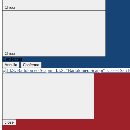
Chiudi
Chiudi
Conferma
Annulla
Conferma
I.I.S. "Bartolomeo Scappi"
Castel San 
close