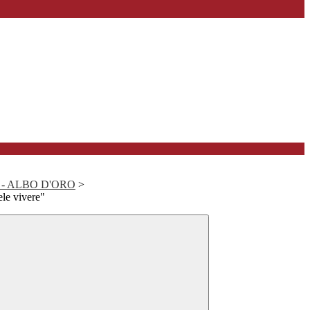
ze - ALBO D'ORO
>
le vivere"