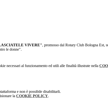
e "LASCIATELE VIVERE"
, promosso dal Rotary Club Bologna Est, sul
ontro le donne".
kie necessari al funzionamento ed utili alle finalità illustrate nella
COO
attaforma e non è possibile disabilitarli.
isionare la
COOKIE POLICY
.