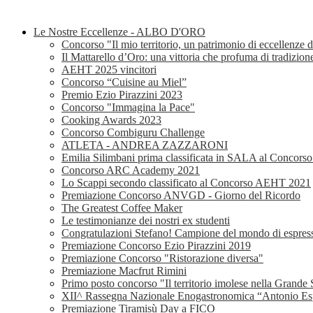
Le Nostre Eccellenze - ALBO D'ORO
Concorso "Il mio territorio, un patrimonio di eccellenze 
Il Mattarello d’Oro: una vittoria che profuma di tradizion
AEHT 2025 vincitori
Concorso “Cuisine au Miel”
Premio Ezio Pirazzini 2023
Concorso "Immagina la Pace"
Cooking Awards 2023
Concorso Combiguru Challenge
ATLETA - ANDREA ZAZZARONI
Emilia Silimbani prima classificata in SALA al Concor
Concorso ARC Academy 2021
Lo Scappi secondo classificato al Concorso AEHT 2021
Premiazione Concorso ANVGD - Giorno del Ricordo
The Greatest Coffee Maker
Le testimonianze dei nostri ex studenti
Congratulazioni Stefano! Campione del mondo di espress
Premiazione Concorso Ezio Pirazzini 2019
Premiazione Concorso "Ristorazione diversa"
Premiazione Macfrut Rimini
Primo posto concorso "Il territorio imolese nella Grande 
XII^ Rassegna Nazionale Enogastronomica “Antonio Espo
Premiazione Tiramisù Day a FICO