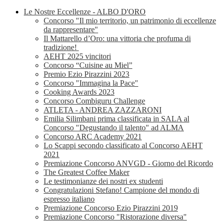
Le Nostre Eccellenze - ALBO D'ORO
Concorso "Il mio territorio, un patrimonio di eccellenze
da rappresentare"
Il Mattarello d’Oro: una vittoria che profuma di
tradizione!
AEHT 2025 vincitori
Concorso “Cuisine au Miel”
Premio Ezio Pirazzini 2023
Concorso "Immagina la Pace"
Cooking Awards 2023
Concorso Combiguru Challenge
ATLETA - ANDREA ZAZZARONI
Emilia Silimbani prima classificata in SALA al
Concorso "Degustando il talento" ad ALMA
Concorso ARC Academy 2021
Lo Scappi secondo classificato al Concorso AEHT
2021
Premiazione Concorso ANVGD - Giorno del Ricordo
The Greatest Coffee Maker
Le testimonianze dei nostri ex studenti
Congratulazioni Stefano! Campione del mondo di
espresso italiano
Premiazione Concorso Ezio Pirazzini 2019
Premiazione Concorso "Ristorazione diversa"