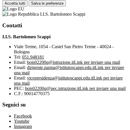
Accetta tutti
Salva le preferenze
I.I.S. Bartolomeo Scappi
Contatti
I.I.S. Bartolomeo Scappi
Viale Terme, 1054 - Castel San Pietro Terme - 40024 -
Bologna
Tel:
051.948181
Email:
bois02200q@istruzione.it
Link per inviare una mail
Email:
dirigente.parma@istitutoscappi.edu.it
Link per inviare
una mail
Email:
vicepresidenza@istitutoscappi.edu.it
Link per inviare
una mail
PEC:
bois02200q@pec.istruzione.it
Link per inviare una mail
C.F.: 90014770375
Seguici su
Facebook
Youtube
Instagram