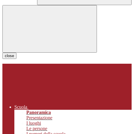
close
Scuola
Panoramica
Presentazione
I luoghi
Le persone
I numeri della scuola