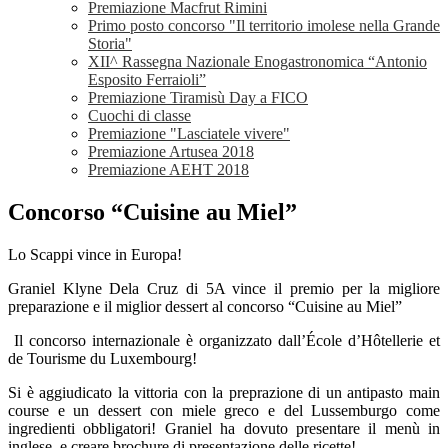
Premiazione Macfrut Rimini
Primo posto concorso "Il territorio imolese nella Grande
Storia"
XII^ Rassegna Nazionale Enogastronomica “Antonio
Esposito Ferraioli”
Premiazione Tiramisù Day a FICO
Cuochi di classe
Premiazione "Lasciatele vivere"
Premiazione Artusea 2018
Premiazione AEHT 2018
Concorso “Cuisine au Miel”
Lo Scappi vince in Europa!
Graniel Klyne Dela Cruz di 5A vince il premio per la migliore
preparazione e il miglior dessert al concorso “Cuisine au Miel”
Il concorso internazionale è organizzato dall’École d’Hôtellerie et
de Tourisme du Luxembourg!
Si è aggiudicato la vittoria con la preprazione di un antipasto main
course e un dessert con miele greco e del Lussemburgo come
ingredienti obbligatori! Graniel ha dovuto presentare il menù in
inglese, e creare brochure di presentazione delle ricette!