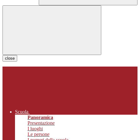
close
Scuola
Panoramica
Presentazione
I luoghi
Le persone
I numeri della scuola