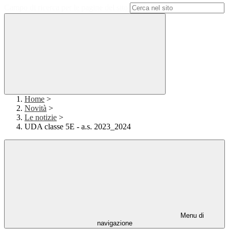
Campo di ricerca per le pagine del sito
Home
>
Novità
>
Le notizie
>
UDA classe 5E - a.s. 2023_2024
Menu di
navigazione