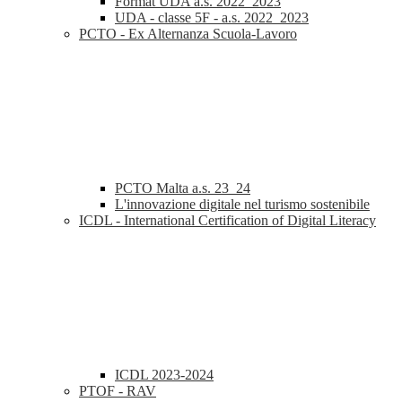
Format UDA a.s. 2022_2023
UDA - classe 5F - a.s. 2022_2023
PCTO - Ex Alternanza Scuola-Lavoro
PCTO Malta a.s. 23_24
L'innovazione digitale nel turismo sostenibile
ICDL - International Certification of Digital Literacy
ICDL 2023-2024
PTOF - RAV