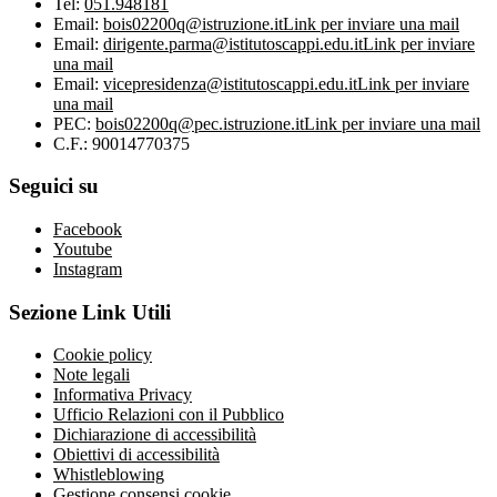
Tel:
051.948181
Email:
bois02200q@istruzione.it
Link per inviare una mail
Email:
dirigente.parma@istitutoscappi.edu.it
Link per inviare
una mail
Email:
vicepresidenza@istitutoscappi.edu.it
Link per inviare
una mail
PEC:
bois02200q@pec.istruzione.it
Link per inviare una mail
C.F.: 90014770375
Seguici su
Facebook
Youtube
Instagram
Sezione Link Utili
Cookie policy
Note legali
Informativa Privacy
Ufficio Relazioni con il Pubblico
Dichiarazione di accessibilità
Obiettivi di accessibilità
Whistleblowing
Gestione consensi cookie