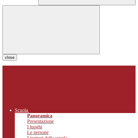
close
Scuola
Panoramica
Presentazione
I luoghi
Le persone
I numeri della scuola