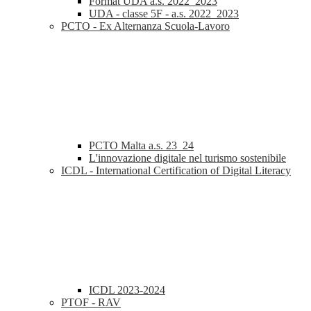
Format UDA a.s. 2022_2023
UDA - classe 5F - a.s. 2022_2023
PCTO - Ex Alternanza Scuola-Lavoro
PCTO Malta a.s. 23_24
L'innovazione digitale nel turismo sostenibile
ICDL - International Certification of Digital Literacy
ICDL 2023-2024
PTOF - RAV