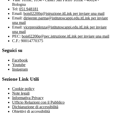
Bologna
Tel:
051.948181
Email:
bois02200q@istruzione.it
Link per inviare una mail
Email:
dirigente.parma@istitutoscappi.edu.it
Link per inviare
una mail
Email:
vicepresidenza@istitutoscappi.edu.it
Link per inviare
una mail
PEC:
bois02200q@pec.istruzione.it
Link per inviare una mail
C.F.: 90014770375
Seguici su
Facebook
Youtube
Instagram
Sezione Link Utili
Cookie policy
Note legali
Informativa Privacy
Ufficio Relazioni con il Pubblico
Dichiarazione di accessibilità
Obiettivi di accessibilità